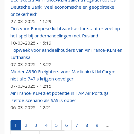
Deutsche Bank: 'Veel economische en geopolitieke
onzekerheid'
27-03-2025 - 11:29
Ook voor Europese luchtvaartsector staat er veel op
het spel bij onderhandelingen met Rusland
10-03-2025 - 15:19
Topweek voor aandeelhouders van Air France-KLM en
Lufthansa
07-03-2025 - 18:22
Minder A350 Freighters voor Martinair/KLM Cargo:
niet alle 747's krijgen opvolger
07-03-2025 - 12:15
Air France-KLM ziet potentie in TAP Air Portugal:
'zelfde scenario als SAS is optie'
06-03-2025 - 12:21
1
2
3
4
5
6
7
8
9
…