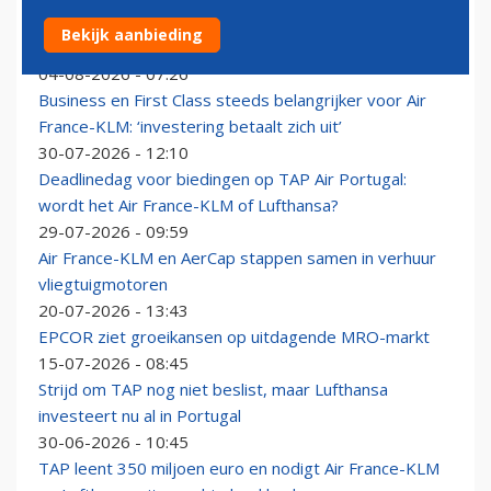
Air France-KLM aast op terugwinnen reizigers van
Bekijk aanbieding
‘hoofdpijn bezorgend’ easyJet
04-08-2026 - 07:26
Business en First Class steeds belangrijker voor Air
France-KLM: ‘investering betaalt zich uit’
30-07-2026 - 12:10
Deadlinedag voor biedingen op TAP Air Portugal:
wordt het Air France-KLM of Lufthansa?
29-07-2026 - 09:59
Air France-KLM en AerCap stappen samen in verhuur
vliegtuigmotoren
20-07-2026 - 13:43
EPCOR ziet groeikansen op uitdagende MRO-markt
15-07-2026 - 08:45
Strijd om TAP nog niet beslist, maar Lufthansa
investeert nu al in Portugal
30-06-2026 - 10:45
TAP leent 350 miljoen euro en nodigt Air France-KLM