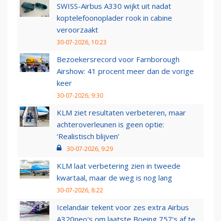
SWISS-Airbus A330 wijkt uit nadat
koptelefoonoplader rook in cabine
veroorzaakt
30-07-2026, 10:23
Bezoekersrecord voor Farnborough
Airshow: 41 procent meer dan de vorige
keer
30-07-2026, 9:30
KLM ziet resultaten verbeteren, maar
achteroverleunen is geen optie:
‘Realistisch blijven’
30-07-2026, 9:29
KLM laat verbetering zien in tweede
kwartaal, maar de weg is nog lang
30-07-2026, 8:22
Icelandair tekent voor zes extra Airbus
A320neo's om laatste Boeing 757's af te