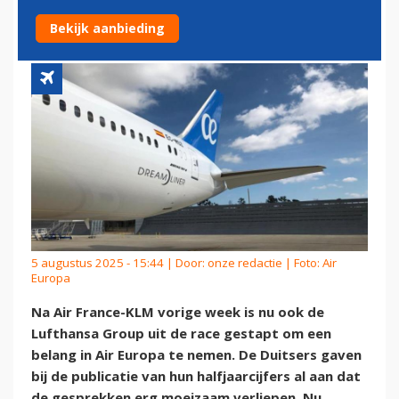
AIR EUROPA
Bekijk aanbieding
5 augustus 2025 - 15:44 | Door:
onze redactie
| Foto: Air
Europa
Na Air France-KLM vorige week is nu ook de
Lufthansa Group uit de race gestapt om een
belang in Air Europa te nemen. De Duitsers gaven
bij de publicatie van hun halfjaarcijfers al aan dat
de gesprekken erg moeizaam verliepen. Nu