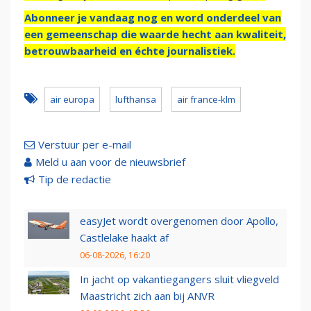
Abonneer je vandaag nog en word onderdeel van
een gemeenschap die waarde hecht aan kwaliteit,
betrouwbaarheid en échte journalistiek.
air europa
lufthansa
air france-klm
Verstuur per e-mail
Meld u aan voor de nieuwsbrief
Tip de redactie
easyJet wordt overgenomen door Apollo,
Castlelake haakt af
06-08-2026, 16:20
In jacht op vakantiegangers sluit vliegveld
Maastricht zich aan bij ANVR