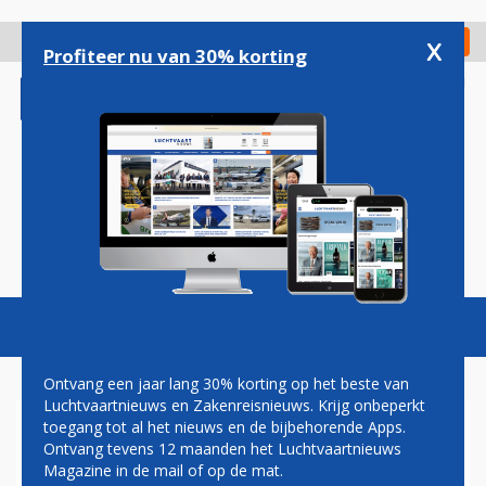
Overslaan
en
x
Digitaal Magazine
Registreer
Check in
naar
Profiteer nu van 30% korting
de
inhoud
gaan
Magazine
Podcasts
Vacatures
Toggl
naviga
Ontvang een jaar lang 30% korting op het beste van
Luchtvaartnieuws en Zakenreisnieuws. Krijg onbeperkt
toegang tot al het nieuws en de bijbehorende Apps.
OOK LUFTHANSA NIET
Ontvang tevens 12 maanden het Luchtvaartnieuws
LANGER GEÏNTERESSEERD IN
Magazine in de mail of op de mat.