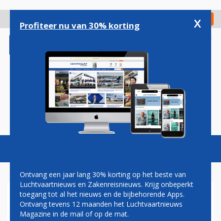
Overslaan
en
x
Digitaal Magazine
Registreer
Check in
naar
Profiteer nu van 30% korting
de
inhoud
gaan
Magazine
Podcasts
Vacatures
Toggl
naviga
Ontvang een jaar lang 30% korting op het beste van
Luchtvaartnieuws en Zakenreisnieuws. Krijg onbeperkt
toegang tot al het nieuws en de bijbehorende Apps.
AIR FRANCE-KLM HAALT MET
Ontvang tevens 12 maanden het Luchtvaartnieuws
SAS KIP MET DE GOUDEN
Magazine in de mail of op de mat.