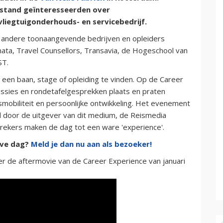
 stand geïnteresseerden over
vliegtuigonderhouds- en servicebedrijf.
e andere toonaangevende bedrijven en opleiders
ta, Travel Counsellors, Transavia, de Hogeschool van
ST.
een baan, stage of opleiding te vinden. Op de Career
essies en rondetafelgesprekken plaats en praten
mobiliteit en persoonlijke ontwikkeling. Het evenement
 door de uitgever van dit medium, de Reismedia
prekers maken de dag tot een ware 'experience'.
ieve dag?
Meld je dan nu aan als bezoeker!
er de aftermovie van de Career Experience van januari