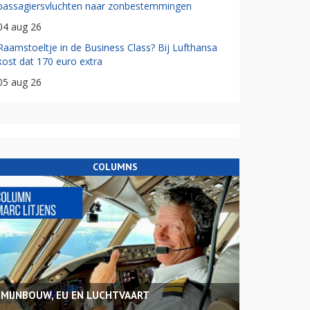
passagiersvluchten naar zonbestemmingen
04 aug 26
Raamstoeltje in de Business Class? Bij Lufthansa
kost dat 170 euro extra
05 aug 26
COLUMNS
MIJNBOUW, EU EN LUCHTVAART