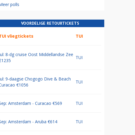
Meer polls
VOORDELIGE RETOURTICKETS
TUI vliegtickets
TUI
Jul: 8-dg cruise Oost Middellandse Zee
TUI
€1235
Jul: 9-daagse Chogogo Dive & Beach
TUI
Curacao €1056
Sep: Amsterdam - Curacao €569
TUI
Sep: Amsterdam - Aruba €614
TUI