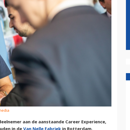
media
 deelnemer aan de aanstaande Career Experience,
uden in de
Van Nelle Fabriek
in Rotterdam.