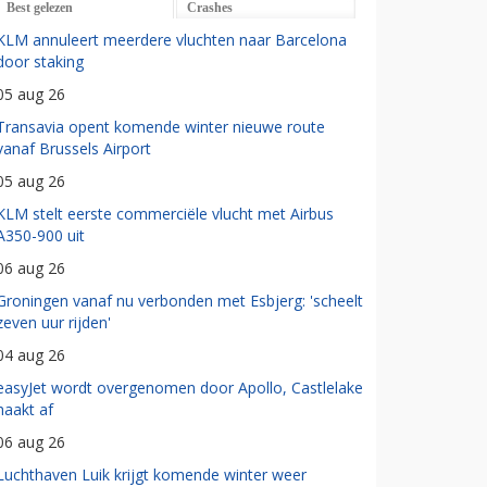
Best gelezen
Crashes
KLM annuleert meerdere vluchten naar Barcelona
door staking
05 aug 26
Transavia opent komende winter nieuwe route
vanaf Brussels Airport
05 aug 26
KLM stelt eerste commerciële vlucht met Airbus
A350-900 uit
06 aug 26
Groningen vanaf nu verbonden met Esbjerg: 'scheelt
zeven uur rijden'
04 aug 26
easyJet wordt overgenomen door Apollo, Castlelake
haakt af
06 aug 26
Luchthaven Luik krijgt komende winter weer