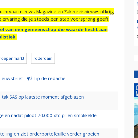
Luchtvaartnieuws Magazine en Zakenreisnieuws.nl krijg
e ervaring die je steeds een stap voorsprong geeft.
el van een gemeenschap die waarde hecht aan
listiek.
roepenmarkt
rotterdam
nieuwsbrief
Tip de redactie
 tak SAS op laatste moment afgeblazen
elen nadat piloot 70.000 xtc-pillen smokkelde
elling en ziet orderportefeuille verder groeien