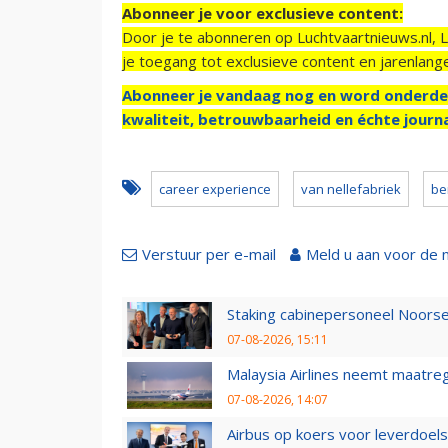
Abonneer je voor exclusieve content:
Door je te abonneren op Luchtvaartnieuws.nl, 
je toegang tot exclusieve content en jarenlang
Abonneer je vandaag nog en word onderde
kwaliteit, betrouwbaarheid en échte journa
career experience
van nellefabriek
be
Verstuur per e-mail
Meld u aan voor de 
Staking cabinepersoneel Noorse
07-08-2026, 15:11
Malaysia Airlines neemt maatreg
07-08-2026, 14:07
Airbus op koers voor leverdoelst