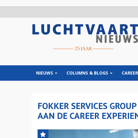
Overslaan
en
naar
de
inhoud
gaan
NIEUWS
COLUMNS & BLOGS
CAREER
FOKKER SERVICES GROUP
AAN DE CAREER EXPERIE