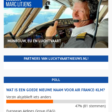
MIJNBOUW, EU EN LUCHTVAART
PARTNERS VAN LUCHTVAARTNIEUWS.NL!
POLL
WAT IS EEN GOEDE NIEUWE NAAM VOOR AIR FRANCE-KLM?
Verzin alsjeblieft iets anders
47% (81 stemmen)
European Airlines Group (EAG)