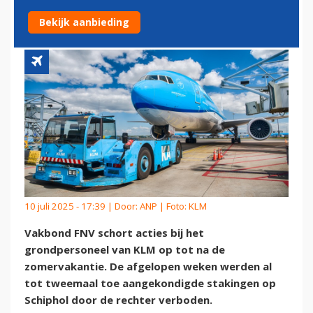
TOT NA ZOMERVAKANTIE
Bekijk aanbieding
10 juli 2025 - 17:39 | Door:
ANP
| Foto: KLM
Vakbond FNV schort acties bij het
grondpersoneel van KLM op tot na de
zomervakantie. De afgelopen weken werden al
tot tweemaal toe aangekondigde stakingen op
Schiphol door de rechter verboden.