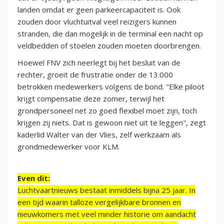
landen omdat er geen parkeercapaciteit is. Ook
zouden door vluchtuitval veel reizigers kunnen
stranden, die dan mogelijk in de terminal een nacht op
veldbedden of stoelen zouden moeten doorbrengen.
Hoewel FNV zich neerlegt bij het besluit van de
rechter, groeit de frustratie onder de 13.000
betrokken medewerkers volgens de bond. "Elke piloot
krijgt compensatie deze zomer, terwijl het
grondpersoneel net zo goed flexibel moet zijn, toch
krijgen zij niets. Dat is gewoon niet uit te leggen", zegt
kaderlid Walter van der Vlies, zelf werkzaam als
grondmedewerker voor KLM.
Even dit:
Luchtvaartnieuws bestaat inmiddels bijna 25 jaar. In
een tijd waarin talloze vergelijkbare bronnen en
nieuwkomers met veel minder historie om aandacht