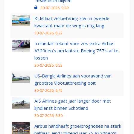
‘Realistisch blijven’
30-07-2026, 9:29
KLM laat verbetering zien in tweede
kwartaal, maar de weg is nog lang
30-07-2026, 8:22
Icelandair tekent voor zes extra Airbus
A320neo's om laatste Boeing 757's af te
lossen
30-07-2026, 6:52
US-Bangla Airlines aan vooravond van
grootste vlootuitbreiding ooit
30-07-2026, 6:45
AIS Airlines gaat jaar langer door met
lijndienst binnen Schotland
30-07-2026, 6:30
Airbus handhaaft groeiprognoses na sterk
halfjaar: eind volgend jaar 75 A320neo’s