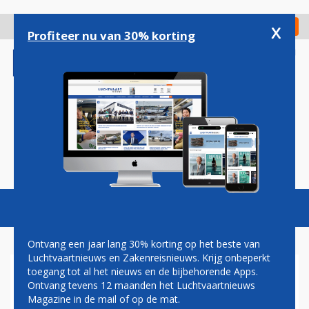
Overslaan
en
x
Digitaal Magazine
Registreer
Check in
naar
Profiteer nu van 30% korting
de
inhoud
gaan
Magazine
Podcasts
Vacatures
Toggl
naviga
Ontvang een jaar lang 30% korting op het beste van
Luchtvaartnieuws en Zakenreisnieuws. Krijg onbeperkt
toegang tot al het nieuws en de bijbehorende Apps.
FNV SCHORT ACTIES BIJ
Ontvang tevens 12 maanden het Luchtvaartnieuws
GRONDPERSONEEL KLM OP
Magazine in de mail of op de mat.