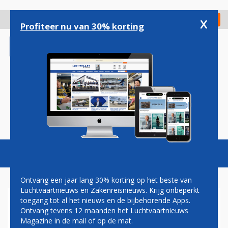
Overslaan
en
x
Digitaal Magazine
Registreer
Check in
naar
Profiteer nu van 30% korting
de
inhoud
gaan
Magazine
Podcasts
Vacatures
Toggl
naviga
Ontvang een jaar lang 30% korting op het beste van
Luchtvaartnieuws en Zakenreisnieuws. Krijg onbeperkt
toegang tot al het nieuws en de bijbehorende Apps.
AMERIKAANS GLOBALX KIEST
Ontvang tevens 12 maanden het Luchtvaartnieuws
VOOR AIRBUS A319 OM
Magazine in de mail of op de mat.