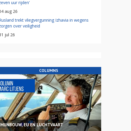
zeven uur rijden'
04 aug 26
Rusland trekt vliegvergunning Izhavia in wegens
zorgen over veiligheid
31 jul 26
COLUMNS
MIJNBOUW, EU EN LUCHTVAART