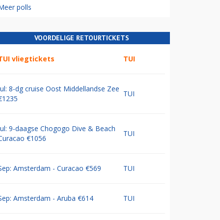
Meer polls
VOORDELIGE RETOURTICKETS
TUI vliegtickets
TUI
Jul: 8-dg cruise Oost Middellandse Zee
TUI
€1235
Jul: 9-daagse Chogogo Dive & Beach
TUI
Curacao €1056
Sep: Amsterdam - Curacao €569
TUI
Sep: Amsterdam - Aruba €614
TUI