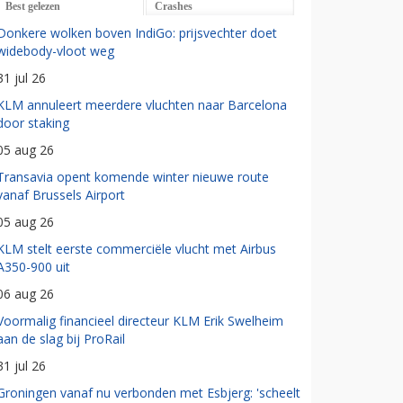
Best gelezen
Crashes
Donkere wolken boven IndiGo: prijsvechter doet
widebody-vloot weg
31 jul 26
KLM annuleert meerdere vluchten naar Barcelona
door staking
05 aug 26
Transavia opent komende winter nieuwe route
vanaf Brussels Airport
05 aug 26
KLM stelt eerste commerciële vlucht met Airbus
A350-900 uit
06 aug 26
Voormalig financieel directeur KLM Erik Swelheim
aan de slag bij ProRail
31 jul 26
Groningen vanaf nu verbonden met Esbjerg: 'scheelt