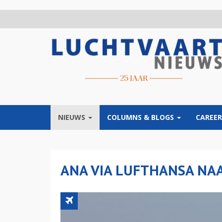
Overslaan
en
naar
de
inhoud
gaan
NIEUWS
COLUMNS & BLOGS
CAREER
ANA VIA LUFTHANSA NAA