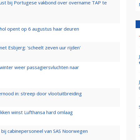
rust bij Portugese vakbond over overname TAP te
hol opent op 6 augustus haar deuren
t Esbjerg: 'scheelt zeven uur rijden'
 winter weer passagiersvluchten naar
ernood in: streep door vlootuitbreiding
ukken winst Lufthansa hard omlaag
 bij cabinepersoneel van SAS Noorwegen