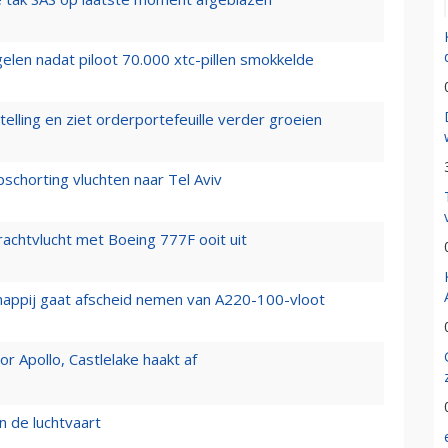
elen nadat piloot 70.000 xtc-pillen smokkelde
elling en ziet orderportefeuille verder groeien
chorting vluchten naar Tel Aviv
vrachtvlucht met Boeing 777F ooit uit
happij gaat afscheid nemen van A220-100-vloot
 Apollo, Castlelake haakt af
n de luchtvaart