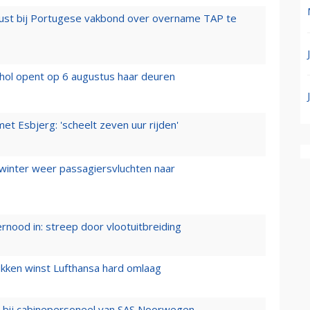
rust bij Portugese vakbond over overname TAP te
hol opent op 6 augustus haar deuren
t Esbjerg: 'scheelt zeven uur rijden'
 winter weer passagiersvluchten naar
ernood in: streep door vlootuitbreiding
ukken winst Lufthansa hard omlaag
 bij cabinepersoneel van SAS Noorwegen