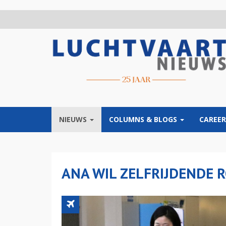
Overslaan
en
naar
de
inhoud
gaan
NIEUWS
COLUMNS & BLOGS
CAREER
ANA WIL ZELFRIJDENDE