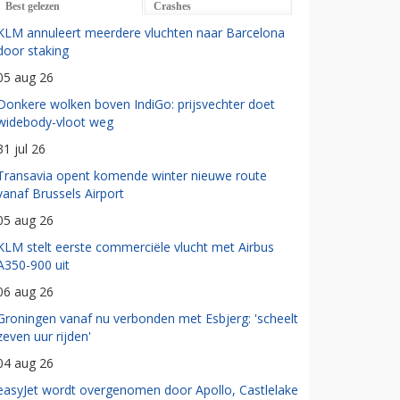
Best gelezen
Crashes
KLM annuleert meerdere vluchten naar Barcelona
door staking
05 aug 26
Donkere wolken boven IndiGo: prijsvechter doet
widebody-vloot weg
31 jul 26
Transavia opent komende winter nieuwe route
vanaf Brussels Airport
05 aug 26
KLM stelt eerste commerciële vlucht met Airbus
A350-900 uit
06 aug 26
Groningen vanaf nu verbonden met Esbjerg: 'scheelt
zeven uur rijden'
04 aug 26
easyJet wordt overgenomen door Apollo, Castlelake