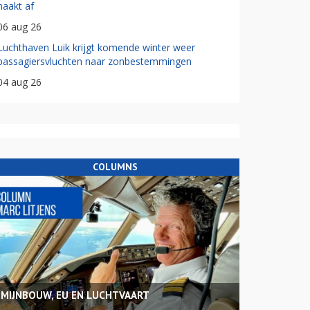
haakt af
06 aug 26
Luchthaven Luik krijgt komende winter weer
passagiersvluchten naar zonbestemmingen
04 aug 26
COLUMNS
MIJNBOUW, EU EN LUCHTVAART