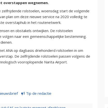
met overstappen wegnemen.
e zelfrijdende rolstoelen, woensdag start de volgende
 van plan om deze nieuwe service na 2020 volledig te
ste overstaphub in het routenetwerk.
nsen en obstakels ontwijken. De rolstoelen
 te volgen naar een gemeenschappelijke bestemming.
dienen.
et ANA op dagbasis driehonderd rolstoelen in om
verstap. De zelfrijdende rolstoelen passen volgens de
chnologisch vooroplopende Narita Airport.
nieuwsbrief
Tip de redactie
 tak SAS op laatste moment afgeblazen