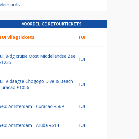
Meer polls
VOORDELIGE RETOURTICKETS
TUI vliegtickets
TUI
Jul: 8-dg cruise Oost Middellandse Zee
TUI
€1235
Jul: 9-daagse Chogogo Dive & Beach
TUI
Curacao €1056
Sep: Amsterdam - Curacao €569
TUI
Sep: Amsterdam - Aruba €614
TUI