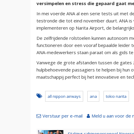
versimpelen en stress die gepaard gaat 
In mei voerde ANA al een serie tests uit met d
testronde die tot eind november duurt. ANA is
implementeren op Narita Airport, de belangrijk
De zelfrijdende rolstoelen kunnen autonoom me
functioneren door een vooraf bepaalde leider
ANA-medewerkers staan paraat om als gids te 
Vanwege de grote afstanden tussen de gates z
hulpbehoevende passagiers te helpen bij hun o
maatschappij perfect bij het innovatieve en te
all nippon airways
ana
tokio narita
Verstuur per e-mail
Meld u aan voor de 
Staking cabinepersoneel Noorse