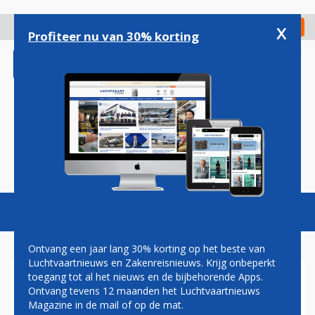
Overslaan
en
x
Digitaal Magazine
Registreer
Check in
naar
Profiteer nu van 30% korting
de
inhoud
gaan
Magazine
Podcasts
Vacatures
Toggl
naviga
Ontvang een jaar lang 30% korting op het beste van
Luchtvaartnieuws en Zakenreisnieuws. Krijg onbeperkt
toegang tot al het nieuws en de bijbehorende Apps.
ANA DOET PROEF MET
Ontvang tevens 12 maanden het Luchtvaartnieuws
ZELFRIJDENDE
Magazine in de mail of op de mat.