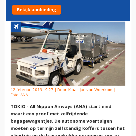
BAGAGEWAGENTJES
Bekijk aanbieding
12 februari 2019 - 9:27 | Door:
Klaas-Jan van Woerkom
|
Foto: ANA
TOKIO - All Nippon Airways (ANA) start eind
maart een proef met zelfrijdende
bagagewagentjes. De autonome voertuigen
moeten op termijn zelfstandig koffers tussen het
vliegtuig en de bagagekelder vervoeren, om zo