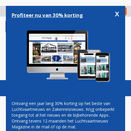
Overslaan
en
x
Digitaal Magazine
Registreer
Check in
naar
Profiteer nu van 30% korting
de
inhoud
gaan
Magazine
Podcasts
Vacatures
Toggl
naviga
Ontvang een jaar lang 30% korting op het beste van
Luchtvaartnieuws en Zakenreisnieuws. Krijg onbeperkt
toegang tot al het nieuws en de bijbehorende Apps.
ANA EN JAL BREIDEN FORS
Ontvang tevens 12 maanden het Luchtvaartnieuws
UIT OP LUCHTHAVEN
Magazine in de mail of op de mat.