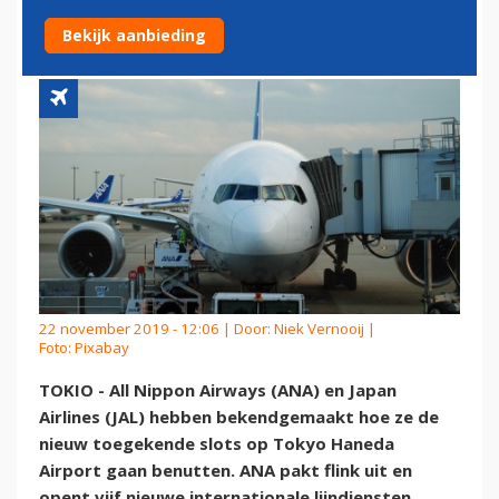
HANEDA
Bekijk aanbieding
22 november 2019 - 12:06 | Door:
Niek Vernooij
|
Foto: Pixabay
TOKIO - All Nippon Airways (ANA) en Japan
Airlines (JAL) hebben bekendgemaakt hoe ze de
nieuw toegekende slots op Tokyo Haneda
Airport gaan benutten. ANA pakt flink uit en
opent vijf nieuwe internationale lijndiensten