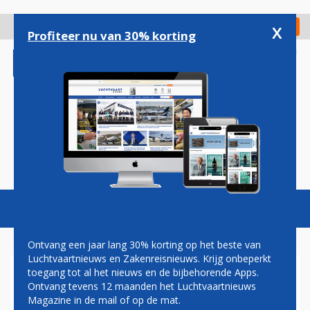
Overslaan
en
x
Digitaal Magazine
Registreer
Check in
naar
Profiteer nu van 30% korting
de
inhoud
gaan
Magazine
Podcasts
Vacatures
Toggl
naviga
Ontvang een jaar lang 30% korting op het beste van
Luchtvaartnieuws en Zakenreisnieuws. Krijg onbeperkt
toegang tot al het nieuws en de bijbehorende Apps.
ANA SCHRAPT VLUCHTEN
Ontvang tevens 12 maanden het Luchtvaartnieuws
TUSSEN JAPAN EN CHINA
Magazine in de mail of op de mat.