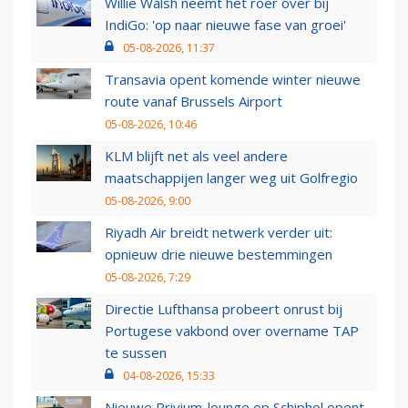
Willie Walsh neemt het roer over bij
IndiGo: 'op naar nieuwe fase van groei'
05-08-2026, 11:37
Transavia opent komende winter nieuwe
route vanaf Brussels Airport
05-08-2026, 10:46
KLM blijft net als veel andere
maatschappijen langer weg uit Golfregio
05-08-2026, 9:00
Riyadh Air breidt netwerk verder uit:
opnieuw drie nieuwe bestemmingen
05-08-2026, 7:29
Directie Lufthansa probeert onrust bij
Portugese vakbond over overname TAP
te sussen
04-08-2026, 15:33
Nieuwe Privium-lounge op Schiphol opent