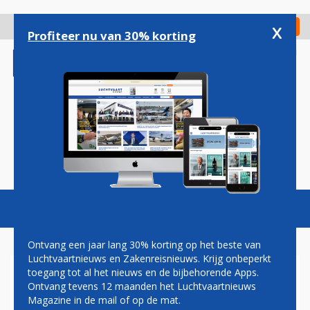
Overslaan
en
x
Digitaal Magazine
Registreer
Check in
naar
Profiteer nu van 30% korting
de
inhoud
gaan
Magazine
Podcasts
Vacatures
Toggl
naviga
Ontvang een jaar lang 30% korting op het beste van
Luchtvaartnieuws en Zakenreisnieuws. Krijg onbeperkt
toegang tot al het nieuws en de bijbehorende Apps.
OOK OP LUCHTHAVEN
Ontvang tevens 12 maanden het Luchtvaartnieuws
LISSABON LANGE RIJEN DEZE
Magazine in de mail of op de mat.