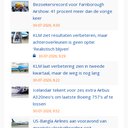
Bezoekersrecord voor Farnborough
Airshow: 41 procent meer dan de vorige
keer
30-07-2026, 9:30
KLM ziet resultaten verbeteren, maar
achteroverleunen is geen optie:
‘Realistisch blijven’
30-07-2026, 9:29
KLM laat verbetering zien in tweede
kwartaal, maar de weg is nog lang
30-07-2026, 8:22
Icelandair tekent voor zes extra Airbus
A320neo's om laatste Boeing 757's af te
lossen
30-07-2026, 6:52
US-Bangla Airlines aan vooravond van
grootste vlootuitbreiding ooit