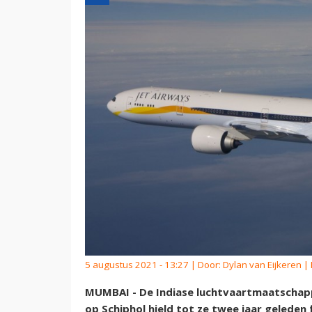
5 augustus 2021 - 13:27 | Door:
Dylan van Eijkeren
| 
MUMBAI - De Indiase luchtvaartmaatschapp
op Schiphol hield tot ze twee jaar geleden fa