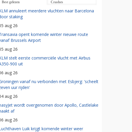
Best gelezen
Crashes
KLM annuleert meerdere vluchten naar Barcelona
door staking
05 aug 26
Transavia opent komende winter nieuwe route
vanaf Brussels Airport
05 aug 26
KLM stelt eerste commerciële vlucht met Airbus
A350-900 uit
06 aug 26
Groningen vanaf nu verbonden met Esbjerg: 'scheelt
zeven uur rijden'
04 aug 26
easyJet wordt overgenomen door Apollo, Castlelake
haakt af
06 aug 26
Luchthaven Luik krijgt komende winter weer