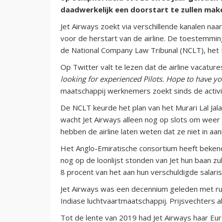
daadwerkelijk een doorstart te zullen mak
Jet Airways zoekt via verschillende kanalen naa
voor de herstart van de airline. De toestemmin
de National Company Law Tribunal (NCLT), het
Op Twitter valt te lezen dat de airline vacatures
looking for experienced Pilots. Hope to have y
maatschappij werknemers zoekt sinds de activi
De NCLT keurde het plan van het Murari Lal Jala
wacht Jet Airways alleen nog op slots om weer v
hebben de airline laten weten dat ze niet in aa
Het Anglo-Emiratische consortium heeft beken
nog op de loonlijst stonden van Jet hun baan zu
8 procent van het aan hun verschuldigde salaris
Jet Airways was een decennium geleden met ru
Indiase luchtvaartmaatschappij. Prijsvechters a
Tot de lente van 2019 had Jet Airways haar Eu