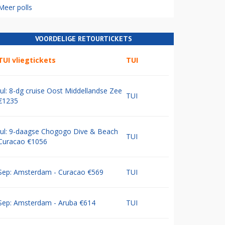
Meer polls
VOORDELIGE RETOURTICKETS
TUI vliegtickets
TUI
Jul: 8-dg cruise Oost Middellandse Zee
TUI
€1235
Jul: 9-daagse Chogogo Dive & Beach
TUI
Curacao €1056
Sep: Amsterdam - Curacao €569
TUI
Sep: Amsterdam - Aruba €614
TUI