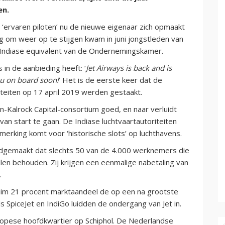
en.
r ‘ervaren piloten’ nu de nieuwe eigenaar zich opmaakt
g om weer op te stijgen kwam in juni jongstleden van
 Indiase equivalent van de Ondernemingskamer.
 in de aanbieding heeft: ‘
Jet Airways is back and is
ou on board soon!
’ Het is de eerste keer dat de
teiten op 17 april 2019 werden gestaakt.
n-Kalrock Capital-consortium goed, en naar verluidt
an start te gaan. De Indiase luchtvaartautoriteiten
nmerking komt voor ‘historische slots’ op luchthavens.
dgemaakt dat slechts 50 van de 4.000 werknemers die
llen behouden. Zij krijgen een eenmalige nabetaling van
.
im 21 procent marktaandeel de op een na grootste
ls SpiceJet en IndiGo luidden de ondergang van Jet in.
ropese hoofdkwartier op Schiphol. De Nederlandse