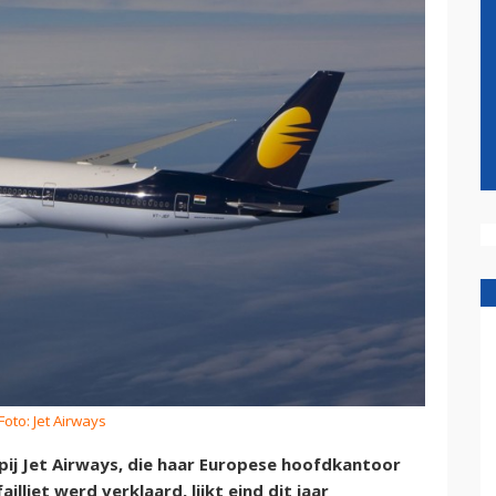
Foto: Jet Airways
ij Jet Airways, die haar Europese hoofdkantoor
illiet werd verklaard, lijkt eind dit jaar