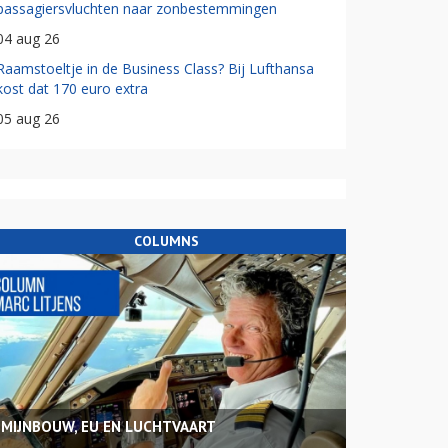
passagiersvluchten naar zonbestemmingen
04 aug 26
Raamstoeltje in de Business Class? Bij Lufthansa
kost dat 170 euro extra
05 aug 26
COLUMNS
MIJNBOUW, EU EN LUCHTVAART