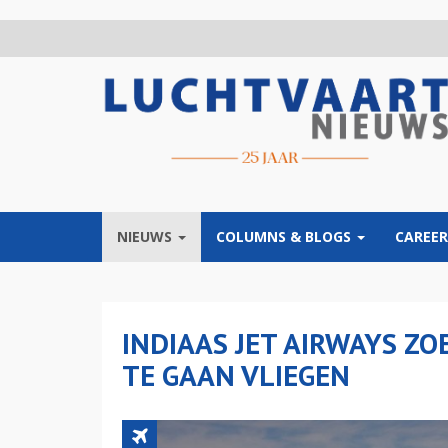
Overslaan
en
naar
de
inhoud
gaan
NIEUWS
COLUMNS & BLOGS
CAREER
INDIAAS JET AIRWAYS ZO
TE GAAN VLIEGEN