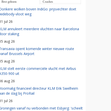
Best gelezen
Crashes
Donkere wolken boven IndiGo: prijsvechter doet
widebody-vloot weg
31 jul 26
KLM annuleert meerdere vluchten naar Barcelona
door staking
05 aug 26
Transavia opent komende winter nieuwe route
vanaf Brussels Airport
05 aug 26
KLM stelt eerste commerciële vlucht met Airbus
A350-900 uit
06 aug 26
Voormalig financieel directeur KLM Erik Swelheim
aan de slag bij ProRail
31 jul 26
Groningen vanaf nu verbonden met Esbjerg: 'scheelt