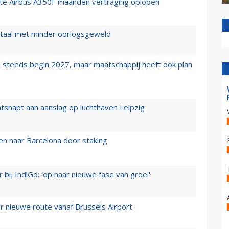
rste Airbus A350F maanden vertraging oplopen
wartaal met minder oorlogsgeweld
 steeds begin 2027, maar maatschappij heeft ook plan
tsnapt aan aanslag op luchthaven Leipzig
n naar Barcelona door staking
 bij IndiGo: 'op naar nieuwe fase van groei'
 nieuwe route vanaf Brussels Airport