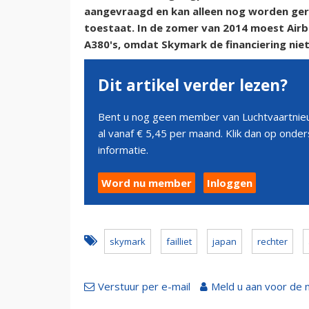
aangevraagd en kan alleen nog worden gere
toestaat. In de zomer van 2014 moest Airb
A380's, omdat Skymark de financiering niet
Dit artikel verder lezen?
Bent u nog geen member van Luchtvaartnieu
al vanaf € 5,45 per maand. Klik dan op ond
informatie.
Word nu member
Inloggen
skymark
failliet
japan
rechter
Verstuur per e-mail
Meld u aan voor de 