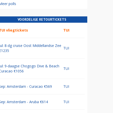
Meer polls
VOORDELIGE RETOURTICKETS
TUI vliegtickets
TUI
Jul: 8-dg cruise Oost Middellandse Zee
TUI
€1235
Jul: 9-daagse Chogogo Dive & Beach
TUI
Curacao €1056
Sep: Amsterdam - Curacao €569
TUI
Sep: Amsterdam - Aruba €614
TUI