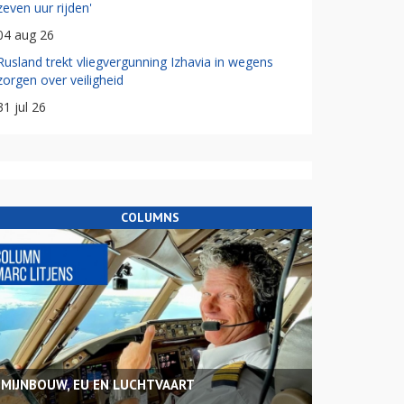
zeven uur rijden'
04 aug 26
Rusland trekt vliegvergunning Izhavia in wegens
zorgen over veiligheid
31 jul 26
COLUMNS
MIJNBOUW, EU EN LUCHTVAART