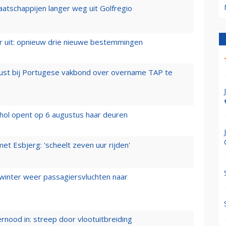
aatschappijen langer weg uit Golfregio
er uit: opnieuw drie nieuwe bestemmingen
rust bij Portugese vakbond over overname TAP te
hol opent op 6 augustus haar deuren
t Esbjerg: 'scheelt zeven uur rijden'
 winter weer passagiersvluchten naar
ernood in: streep door vlootuitbreiding