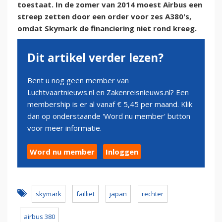
toestaat. In de zomer van 2014 moest Airbus een
streep zetten door een order voor zes A380's,
omdat Skymark de financiering niet rond kreeg.
Dit artikel verder lezen?
Bent u nog geen member van
Luchtvaartnieuws.nl en Zakenreisnieuws.nl? Een
membership is er al vanaf € 5,45 per maand. Klik
dan op onderstaande 'Word nu member' button
voor meer informatie.
Word nu member
Inloggen
skymark
failliet
japan
rechter
airbus 380