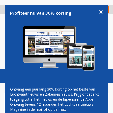
Overslaan
en
x
Digitaal Magazine
Registreer
Check in
naar
Profiteer nu van 30% korting
de
inhoud
gaan
Magazine
Podcasts
Vacatures
Toggl
naviga
Ontvang een jaar lang 30% korting op het beste van
Luchtvaartnieuws en Zakenreisnieuws. Krijg onbeperkt
toegang tot al het nieuws en de bijbehorende Apps.
A380-ANNULERING DREIGT
Ontvang tevens 12 maanden het Luchtvaartnieuws
SKYMARK DAS OM TE DOEN
Magazine in de mail of op de mat.