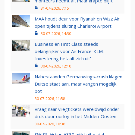
monteurs neemt af, maar krapte blijft
31-07-2026, 7:15
MAA houdt deur voor Ryanair en Wizz Air
open tijdens sluiting Charleroi Airport
30-07-2026, 14:30
Business en First Class steeds
belangrijker voor Air France-KLM:
‘investering betaalt zich uit’
30-07-2026, 12:10
Nabestaanden Germanwings-crash klagen
Duitse staat aan, maar vangen mogelijk
bot
30-07-2026, 11:58
Vraag naar vliegtickets wereldwijd onder
druk door oorlog in het Midden-Oosten
30-07-2026, 10:36
SWISS-Airbus A330 wijkt uit nadat