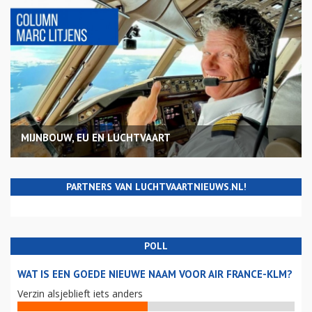
MIJNBOUW, EU EN LUCHTVAART
PARTNERS VAN LUCHTVAARTNIEUWS.NL!
POLL
WAT IS EEN GOEDE NIEUWE NAAM VOOR AIR FRANCE-KLM?
Verzin alsjeblieft iets anders