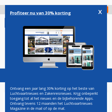
Overslaan
en
x
Digitaal Magazine
Registreer
Check in
naar
Profiteer nu van 30% korting
de
inhoud
gaan
Magazine
Podcasts
Vacatures
Toggl
naviga
Ontvang een jaar lang 30% korting op het beste van
Luchtvaartnieuws en Zakenreisnieuws. Krijg onbeperkt
toegang tot al het nieuws en de bijbehorende Apps.
BOZE BEVEILIGERS EISEN
Ontvang tevens 12 maanden het Luchtvaartnieuws
BETERE
Magazine in de mail of op de mat.