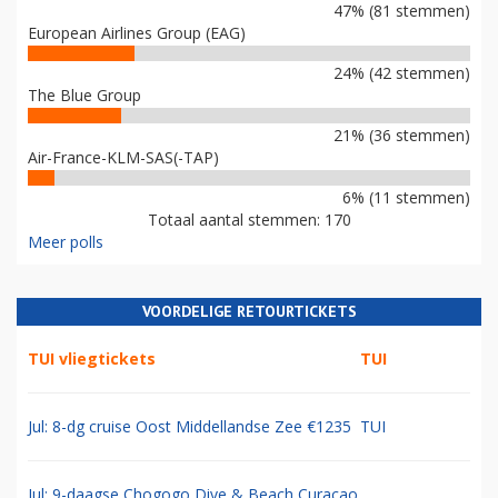
47% (81 stemmen)
European Airlines Group (EAG)
24% (42 stemmen)
The Blue Group
21% (36 stemmen)
Air-France-KLM-SAS(-TAP)
6% (11 stemmen)
Totaal aantal stemmen: 170
Meer polls
VOORDELIGE RETOURTICKETS
TUI vliegtickets
TUI
Jul: 8-dg cruise Oost Middellandse Zee €1235
TUI
Jul: 9-daagse Chogogo Dive & Beach Curacao