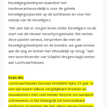
beveiligingsbedrijven waardoor het
medeverantwoordelijk is voor de gehele
beveiligingsoperatie op de luchthaven en voor het
welzijn van de beveiligers.
"We zien dat er zorgen leven onder beveiligers na de
start van de nieuwe securityorganisatie. We nemen
deze punten serieus, bespreken die met de
beveiligingsbedrijven en de bonden, we gaan ermee
aan de slag en komen hier inhoudelijk op terug," laat
een woordvoerder van Schiphol desgevraagd weten
aan Luchtvaartnieuws.
Even dit:
Luchtvaartnieuws bestaat inmiddels bijna 25 jaar. In
een tijd waarin talloze vergelijkbare bronnen en
nieuwkomers met veel minder historie om aandacht
schreeuwen, is het belangrijk om betrouwbare
platforms te hebben die niet alleen nieuws brengen,