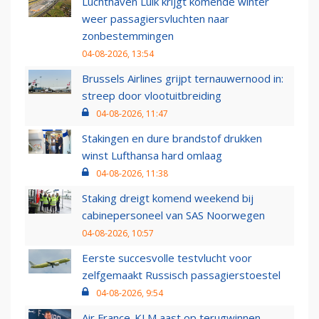
Luchthaven Luik krijgt komende winter
weer passagiersvluchten naar
zonbestemmingen
04-08-2026, 13:54
Brussels Airlines grijpt ternauwernood in:
streep door vlootuitbreiding
04-08-2026, 11:47
Stakingen en dure brandstof drukken
winst Lufthansa hard omlaag
04-08-2026, 11:38
Staking dreigt komend weekend bij
cabinepersoneel van SAS Noorwegen
04-08-2026, 10:57
Eerste succesvolle testvlucht voor
zelfgemaakt Russisch passagierstoestel
04-08-2026, 9:54
Air France-KLM aast op terugwinnen