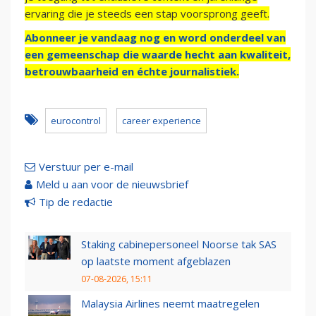
ervaring die je steeds een stap voorsprong geeft.
Abonneer je vandaag nog en word onderdeel van
een gemeenschap die waarde hecht aan kwaliteit,
betrouwbaarheid en échte journalistiek.
eurocontrol
career experience
Verstuur per e-mail
Meld u aan voor de nieuwsbrief
Tip de redactie
Staking cabinepersoneel Noorse tak SAS
op laatste moment afgeblazen
07-08-2026, 15:11
Malaysia Airlines neemt maatregelen