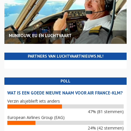
MIJNBOUW, EU EN LUCHTVAART
PARTNERS VAN LUCHTVAARTNIEUWS.NL!
POLL
WAT IS EEN GOEDE NIEUWE NAAM VOOR AIR FRANCE-KLM?
Verzin alsjeblieft iets anders
47% (81 stemmen)
European Airlines Group (EAG)
24% (42 stemmen)