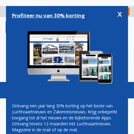
Overslaan
en
x
Digitaal Magazine
Registreer
Check in
naar
Profiteer nu van 30% korting
de
inhoud
gaan
Magazine
Podcasts
Vacatures
Toggl
naviga
Ontvang een jaar lang 30% korting op het beste van
Luchtvaartnieuws en Zakenreisnieuws. Krijg onbeperkt
toegang tot al het nieuws en de bijbehorende Apps.
EUROCONTROL BEVESTIGD
Ontvang tevens 12 maanden het Luchtvaartnieuws
ALS DEELNEMER VAN DE
Magazine in de mail of op de mat.