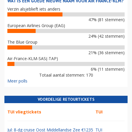
WAT IS EEN GOEDE NIEUWE NAAM VOOR AIR FRANCE-KLM?
Verzin alsjeblieft iets anders
47% (81 stemmen)
European Airlines Group (EAG)
24% (42 stemmen)
The Blue Group
21% (36 stemmen)
Air-France-KLM-SAS(-TAP)
6% (11 stemmen)
Totaal aantal stemmen: 170
Meer polls
VOORDELIGE RETOURTICKETS
TUI vliegtickets
TUI
Jul: 8-dg cruise Oost Middellandse Zee €1235
TUI