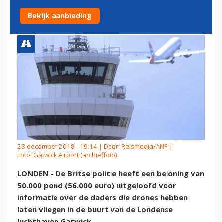
VRIJLATING VERDACHTEN
Bekijk aanbieding
23 december 2018 - 19:14 | Door:
Reismedia/ANP
|
Foto: Gatwick Airport (archieffoto)
LONDEN - De Britse politie heeft een beloning van
50.000 pond (56.000 euro) uitgeloofd voor
informatie over de daders die drones hebben
laten vliegen in de buurt van de Londense
luchthaven Gatwick.