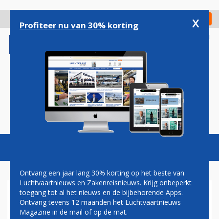
Overslaan
en
x
Digitaal Magazine
Registreer
Check in
naar
Profiteer nu van 30% korting
de
inhoud
gaan
Magazine
Podcasts
Vacatures
Toggl
naviga
Ontvang een jaar lang 30% korting op het beste van
Luchtvaartnieuws en Zakenreisnieuws. Krijg onbeperkt
toegang tot al het nieuws en de bijbehorende Apps.
HOGE BELONING VOOR TIP
Ontvang tevens 12 maanden het Luchtvaartnieuws
OVER DRONES GATWICK NA
Magazine in de mail of op de mat.