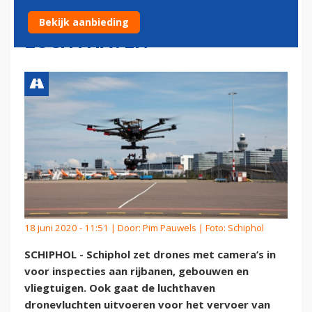
UITVOEREN OP DE
Bekijk aanbieding
LUCHTHAVEN
18 juni 2020 - 11:51 | Door:
Pim Pauwels
| Foto: Schiphol
SCHIPHOL - Schiphol zet drones met camera’s in
voor inspecties aan rijbanen, gebouwen en
vliegtuigen. Ook gaat de luchthaven
dronevluchten uitvoeren voor het vervoer van