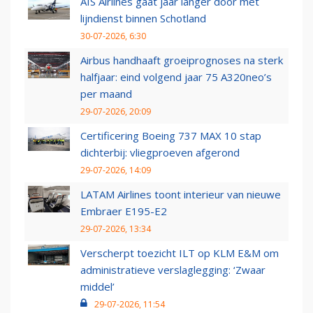
AIS Airlines gaat jaar langer door met
lijndienst binnen Schotland
30-07-2026, 6:30
Airbus handhaaft groeiprognoses na sterk
halfjaar: eind volgend jaar 75 A320neo’s
per maand
29-07-2026, 20:09
Certificering Boeing 737 MAX 10 stap
dichterbij: vliegproeven afgerond
29-07-2026, 14:09
LATAM Airlines toont interieur van nieuwe
Embraer E195-E2
29-07-2026, 13:34
Verscherpt toezicht ILT op KLM E&M om
administratieve verslaglegging: ‘Zwaar
middel’
29-07-2026, 11:54