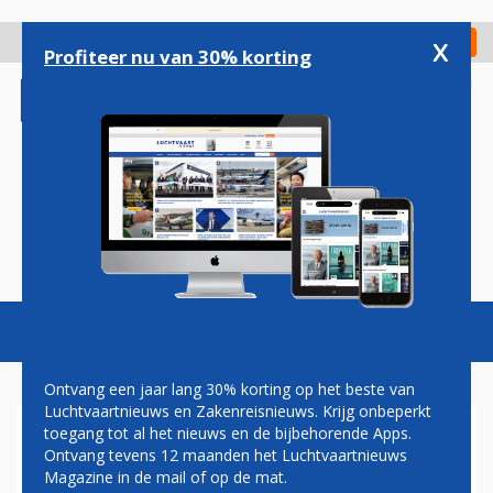
Overslaan
en
x
Digitaal Magazine
Registreer
Check in
naar
Profiteer nu van 30% korting
de
inhoud
gaan
Magazine
Podcasts
Vacatures
Toggl
naviga
Ontvang een jaar lang 30% korting op het beste van
Luchtvaartnieuws en Zakenreisnieuws. Krijg onbeperkt
toegang tot al het nieuws en de bijbehorende Apps.
SCHIPHOL GAAT
Ontvang tevens 12 maanden het Luchtvaartnieuws
DRONEVLUCHTEN
Magazine in de mail of op de mat.