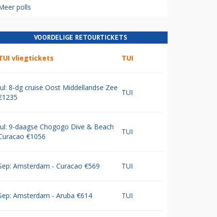
Meer polls
VOORDELIGE RETOURTICKETS
TUI vliegtickets
TUI
Jul: 8-dg cruise Oost Middellandse Zee
TUI
€1235
Jul: 9-daagse Chogogo Dive & Beach
TUI
Curacao €1056
Sep: Amsterdam - Curacao €569
TUI
Sep: Amsterdam - Aruba €614
TUI