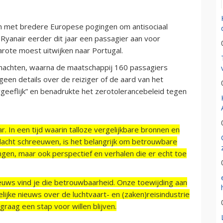
n met bredere Europese pogingen om antisociaal
Ryanair eerder dit jaar een passagier aan voor
arote moest uitwijken naar Portugal.
ernachten, waarna de maatschappij 160 passagiers
een details over de reiziger of de aard van het
geeflijk” en benadrukte het zerotolerancebeleid tegen
r. In een tijd waarin talloze vergelijkbare bronnen en
acht schreeuwen, is het belangrijk om betrouwbare
ngen, maar ook perspectief en verhalen die er echt toe
ieuws vind je die betrouwbaarheid. Onze toewijding aan
ijke nieuws over de luchtvaart- en (zaken)reisindustrie
raag een stap voor willen blijven.