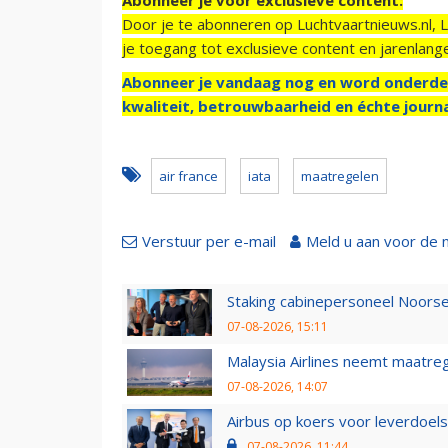
Door je te abonneren op Luchtvaartnieuws.nl, 
je toegang tot exclusieve content en jarenlang
Abonneer je vandaag nog en word onderde
kwaliteit, betrouwbaarheid en échte journa
air france
iata
maatregelen
Verstuur per e-mail
Meld u aan voor de 
Staking cabinepersoneel Noorse
07-08-2026, 15:11
Malaysia Airlines neemt maatreg
07-08-2026, 14:07
Airbus op koers voor leverdoelst
07-08-2026, 11:44