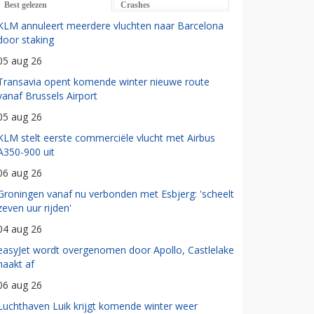
Best gelezen
Crashes
KLM annuleert meerdere vluchten naar Barcelona
door staking
05 aug 26
Transavia opent komende winter nieuwe route
vanaf Brussels Airport
05 aug 26
KLM stelt eerste commerciële vlucht met Airbus
A350-900 uit
06 aug 26
Groningen vanaf nu verbonden met Esbjerg: 'scheelt
zeven uur rijden'
04 aug 26
easyJet wordt overgenomen door Apollo, Castlelake
haakt af
06 aug 26
Luchthaven Luik krijgt komende winter weer