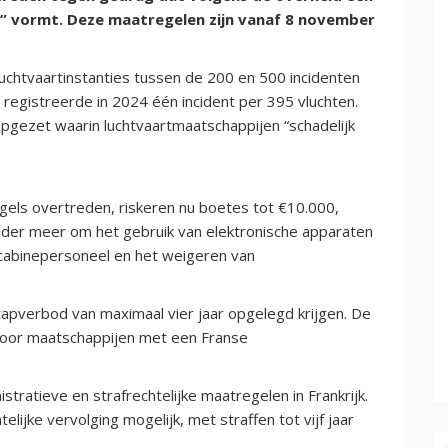
id” vormt. Deze maatregelen zijn vanaf 8 november
chtvaartinstanties tussen de 200 en 500 incidenten
 registreerde in 2024 één incident per 395 vluchten.
opgezet waarin luchtvaartmaatschappijen “schadelijk
egels overtreden, riskeren nu boetes tot €10.000,
onder meer om het gebruik van elektronische apparaten
 cabinepersoneel en het weigeren van
tapverbod van maximaal vier jaar opgelegd krijgen. De
 door maatschappijen met een Franse
tratieve en strafrechtelijke maatregelen in Frankrijk.
elijke vervolging mogelijk, met straffen tot vijf jaar