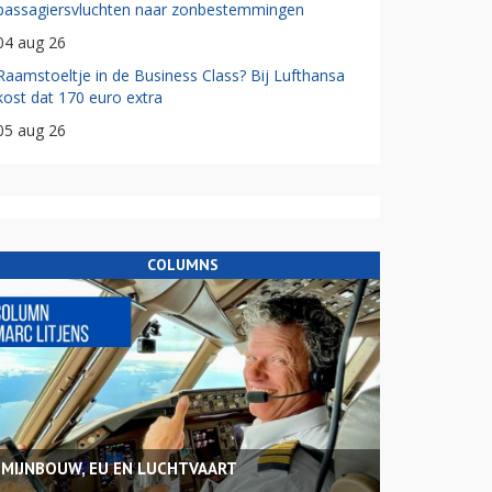
passagiersvluchten naar zonbestemmingen
04 aug 26
Raamstoeltje in de Business Class? Bij Lufthansa
kost dat 170 euro extra
05 aug 26
COLUMNS
MIJNBOUW, EU EN LUCHTVAART