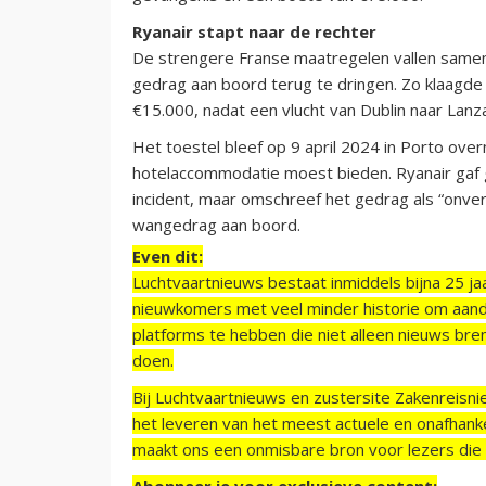
Ryanair stapt naar de rechter
De strengere Franse maatregelen vallen same
gedrag aan boord terug te dringen. Zo klaagde 
€15.000, nadat een vlucht van Dublin naar Lanz
Het toestel bleef op 9 april 2024 in Porto ov
hotelaccommodatie moest bieden. Ryanair gaf g
incident, maar omschreef het gedrag als “onver
wangedrag aan boord.
Even dit:
Luchtvaartnieuws bestaat inmiddels bijna 25 jaa
nieuwkomers met veel minder historie om aand
platforms te hebben die niet alleen nieuws bre
doen.
Bij Luchtvaartnieuws en zustersite Zakenreisn
het leveren van het meest actuele en onafhankel
maakt ons een onmisbare bron voor lezers die g
Abonneer je voor exclusieve content: