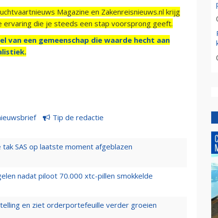
Luchtvaartnieuws Magazine en Zakenreisnieuws.nl krijg
e ervaring die je steeds een stap voorsprong geeft.
el van een gemeenschap die waarde hecht aan
listiek.
nieuwsbrief
Tip de redactie
 tak SAS op laatste moment afgeblazen
elen nadat piloot 70.000 xtc-pillen smokkelde
elling en ziet orderportefeuille verder groeien