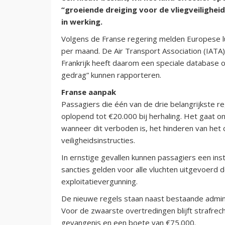
“groeiende dreiging voor de vliegveilighe
in werking.
Volgens de Franse regering melden Europese lu
per maand. De Air Transport Association (IATA)
Frankrijk heeft daarom een speciale database 
gedrag” kunnen rapporteren.
Franse aanpak
Passagiers die één van de drie belangrijkste r
oplopend tot €20.000 bij herhaling. Het gaat 
wanneer dit verboden is, het hinderen van het
veiligheidsinstructies.
In ernstige gevallen kunnen passagiers een ins
sancties gelden voor alle vluchten uitgevoerd
exploitatievergunning.
De nieuwe regels staan naast bestaande adminis
Voor de zwaarste overtredingen blijft strafrecht
gevangenis en een boete van €75.000.