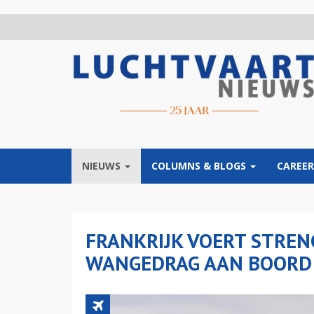
Overslaan
en
naar
de
inhoud
gaan
NIEUWS
COLUMNS & BLOGS
CAREER
FRANKRIJK VOERT STREN
WANGEDRAG AAN BOORD