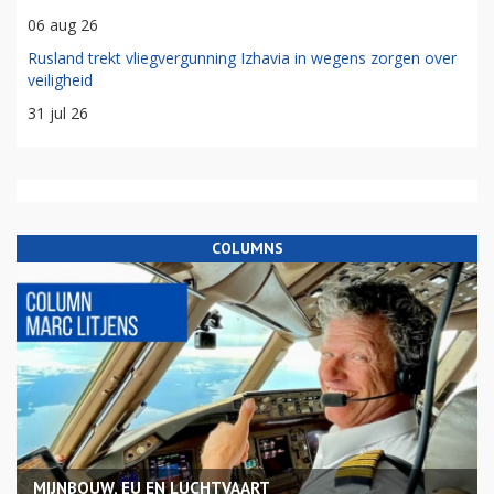
06 aug 26
Rusland trekt vliegvergunning Izhavia in wegens zorgen over
veiligheid
31 jul 26
COLUMNS
MIJNBOUW, EU EN LUCHTVAART