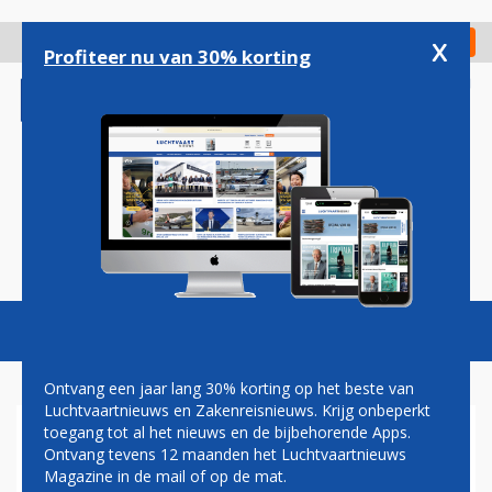
Overslaan
en
x
Digitaal Magazine
Registreer
Check in
naar
Profiteer nu van 30% korting
de
inhoud
gaan
Magazine
Podcasts
Vacatures
Toggl
naviga
Ontvang een jaar lang 30% korting op het beste van
Luchtvaartnieuws en Zakenreisnieuws. Krijg onbeperkt
toegang tot al het nieuws en de bijbehorende Apps.
ETIHAD AIRWAYS BEZORGT
Ontvang tevens 12 maanden het Luchtvaartnieuws
MALLORCA EERSTE
Magazine in de mail of op de mat.