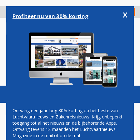
Overslaan
en
x
Digitaal Magazine
Registreer
Check in
naar
Profiteer nu van 30% korting
de
inhoud
gaan
Magazine
Podcasts
Vacatures
Toggl
naviga
Ontvang een jaar lang 30% korting op het beste van
Luchtvaartnieuws en Zakenreisnieuws. Krijg onbeperkt
toegang tot al het nieuws en de bijbehorende Apps.
NIEUWKOMERS INDIGO EN
Ontvang tevens 12 maanden het Luchtvaartnieuws
OMAN AIR OOK IN DE WINTER
Magazine in de mail of op de mat.