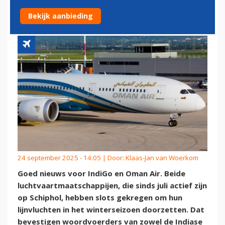
ACTIEF OP SCHIPHOL
Bekijk aanbieding
24 september 2025 - 14:05 | Door:
Klaas-Jan van Woerkom
Goed nieuws voor IndiGo en Oman Air. Beide
luchtvaartmaatschappijen, die sinds juli actief zijn
op Schiphol, hebben slots gekregen om hun
lijnvluchten in het winterseizoen doorzetten. Dat
bevestigen woordvoerders van zowel de Indiase