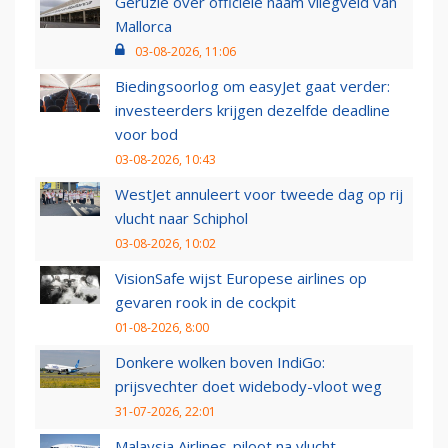
Geruzie over officiële naam vliegveld van
Mallorca
03-08-2026, 11:06
Biedingsoorlog om easyJet gaat verder:
investeerders krijgen dezelfde deadline
voor bod
03-08-2026, 10:43
WestJet annuleert voor tweede dag op rij
vlucht naar Schiphol
03-08-2026, 10:02
VisionSafe wijst Europese airlines op
gevaren rook in de cockpit
01-08-2026, 8:00
Donkere wolken boven IndiGo:
prijsvechter doet widebody-vloot weg
31-07-2026, 22:01
Malaysia Airlines-piloot na vlucht