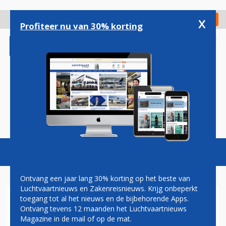
Overslaan
en
x
Digitaal Magazine
Registreer
Check in
naar
Profiteer nu van 30% korting
de
inhoud
gaan
Magazine
Podcasts
Vacatures
Toggl
naviga
Ontvang een jaar lang 30% korting op het beste van
Luchtvaartnieuws en Zakenreisnieuws. Krijg onbeperkt
toegang tot al het nieuws en de bijbehorende Apps.
IJSLANDSE PRIJSVECHTER
Ontvang tevens 12 maanden het Luchtvaartnieuws
PLAY STAAKT ALLE
Magazine in de mail of op de mat.