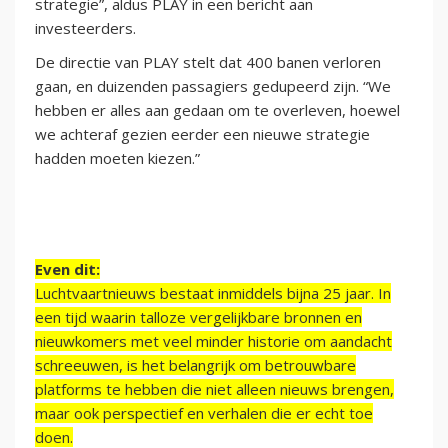
strategie”, aldus PLAY in een bericht aan
investeerders.
De directie van PLAY stelt dat 400 banen verloren
gaan, en duizenden passagiers gedupeerd zijn. “We
hebben er alles aan gedaan om te overleven, hoewel
we achteraf gezien eerder een nieuwe strategie
hadden moeten kiezen.”
Even dit:
Luchtvaartnieuws bestaat inmiddels bijna 25 jaar. In
een tijd waarin talloze vergelijkbare bronnen en
nieuwkomers met veel minder historie om aandacht
schreeuwen, is het belangrijk om betrouwbare
platforms te hebben die niet alleen nieuws brengen,
maar ook perspectief en verhalen die er echt toe
doen.