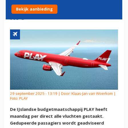
VLUCHTEN: REIZIGERS IN DE
Bekijk aanbieding
KOU
29 september 2025 - 13:19 | Door:
Klaas-Jan van Woerkom
|
Foto: PLAY
De IJslandse budgetmaatschappij PLAY heeft
maandag per direct alle vluchten gestaakt.
Gedupeerde passagiers wordt geadviseerd