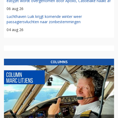
easyJet wordt overgenomen door Apollo, Castlelake haakt af
06 aug 26
Luchthaven Luik krijgt komende winter weer
passagiersvluchten naar zonbestemmingen
04 aug 26
COLUMNS