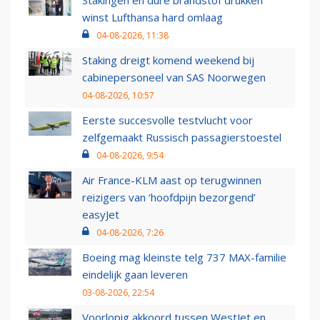
Stakingen en dure brandstof drukken
winst Lufthansa hard omlaag
04-08-2026, 11:38
Staking dreigt komend weekend bij
cabinepersoneel van SAS Noorwegen
04-08-2026, 10:57
Eerste succesvolle testvlucht voor
zelfgemaakt Russisch passagierstoestel
04-08-2026, 9:54
Air France-KLM aast op terugwinnen
reizigers van ‘hoofdpijn bezorgend’
easyJet
04-08-2026, 7:26
Boeing mag kleinste telg 737 MAX-familie
eindelijk gaan leveren
03-08-2026, 22:54
Voorlopig akkoord tussen WestJet en