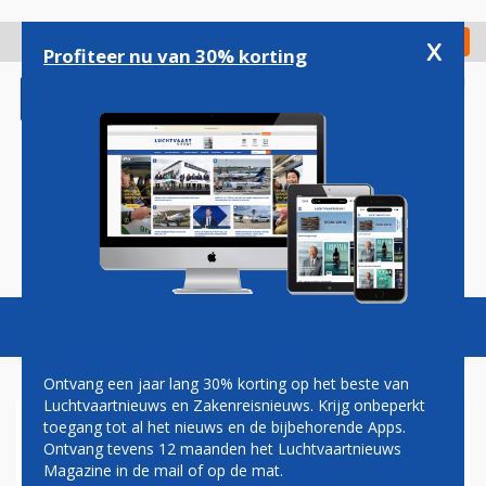
Overslaan
en
x
Digitaal Magazine
Registreer
Check in
naar
Profiteer nu van 30% korting
de
inhoud
gaan
Magazine
Podcasts
Vacatures
Toggl
naviga
Ontvang een jaar lang 30% korting op het beste van
Luchtvaartnieuws en Zakenreisnieuws. Krijg onbeperkt
toegang tot al het nieuws en de bijbehorende Apps.
AL LANGER KLACHTEN:
Ontvang tevens 12 maanden het Luchtvaartnieuws
STAKINGEN KLM LAATSTE
Magazine in de mail of op de mat.