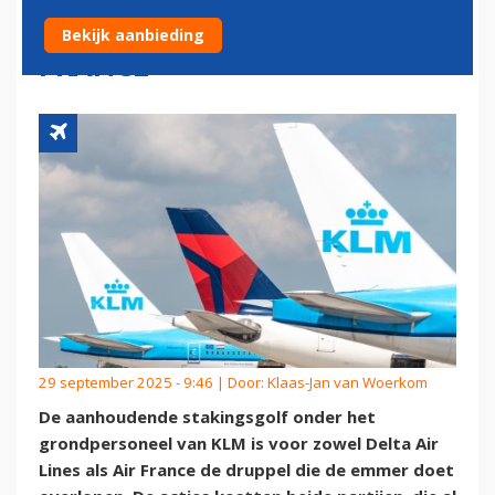
DRUPPEL VOOR DELTA EN AIR
Bekijk aanbieding
FRANCE
29 september 2025 - 9:46 | Door:
Klaas-Jan van Woerkom
De aanhoudende stakingsgolf onder het
grondpersoneel van KLM is voor zowel Delta Air
Lines als Air France de druppel die de emmer doet