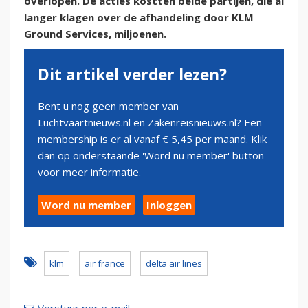
overlopen. De acties kostten beide partijen, die al
langer klagen over de afhandeling door KLM
Ground Services, miljoenen.
Dit artikel verder lezen?
Bent u nog geen member van
Luchtvaartnieuws.nl en Zakenreisnieuws.nl? Een
membership is er al vanaf € 5,45 per maand. Klik
dan op onderstaande 'Word nu member' button
voor meer informatie.
Word nu member
Inloggen
klm
air france
delta air lines