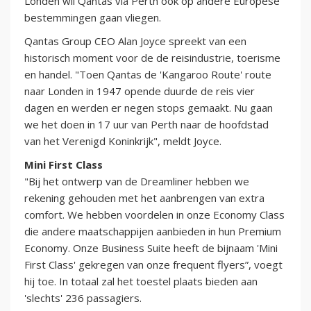
Londen wil Qantas via Perth ook op andere Europese
bestemmingen gaan vliegen.
Qantas Group CEO Alan Joyce spreekt van een
historisch moment voor de de reisindustrie, toerisme
en handel. "Toen Qantas de 'Kangaroo Route' route
naar Londen in 1947 opende duurde de reis vier
dagen en werden er negen stops gemaakt. Nu gaan
we het doen in 17 uur van Perth naar de hoofdstad
van het Verenigd Koninkrijk", meldt Joyce.
Mini First Class
"Bij het ontwerp van de Dreamliner hebben we
rekening gehouden met het aanbrengen van extra
comfort. We hebben voordelen in onze Economy Class
die andere maatschappijen aanbieden in hun Premium
Economy. Onze Business Suite heeft de bijnaam 'Mini
First Class' gekregen van onze frequent flyers”, voegt
hij toe. In totaal zal het toestel plaats bieden aan
'slechts' 236 passagiers.