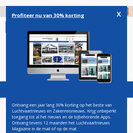
Overslaan
en
x
Digitaal Magazine
Registreer
Check in
naar
Profiteer nu van 30% korting
de
inhoud
gaan
Magazine
Podcasts
Vacatures
Toggl
naviga
Ontvang een jaar lang 30% korting op het beste van
Luchtvaartnieuws en Zakenreisnieuws. Krijg onbeperkt
toegang tot al het nieuws en de bijbehorende Apps.
QANTAS NON-STOP VAN
Ontvang tevens 12 maanden het Luchtvaartnieuws
AUSTRALIË NAAR LONDEN
Magazine in de mail of op de mat.