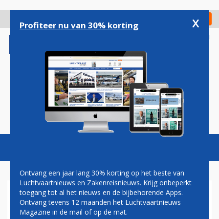
Overslaan
en
x
Digitaal Magazine
Registreer
Check in
naar
Profiteer nu van 30% korting
de
inhoud
gaan
Magazine
Podcasts
Vacatures
Toggl
naviga
Ontvang een jaar lang 30% korting op het beste van
Luchtvaartnieuws en Zakenreisnieuws. Krijg onbeperkt
toegang tot al het nieuws en de bijbehorende Apps.
UNITED: FORS MEER
Ontvang tevens 12 maanden het Luchtvaartnieuws
PREMIUM STOELEN TUSSEN
Magazine in de mail of op de mat.