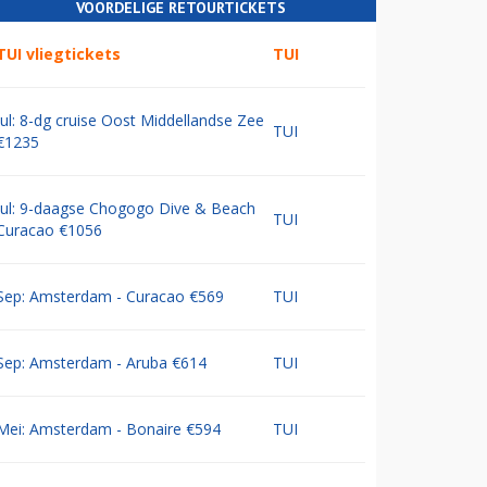
VOORDELIGE RETOURTICKETS
TUI vliegtickets
TUI
Jul: 8-dg cruise Oost Middellandse Zee
TUI
€1235
Jul: 9-daagse Chogogo Dive & Beach
TUI
Curacao €1056
Sep: Amsterdam - Curacao €569
TUI
Sep: Amsterdam - Aruba €614
TUI
Mei: Amsterdam - Bonaire €594
TUI