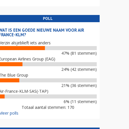
POLL
WAT IS EEN GOEDE NIEUWE NAAM VOOR AIR
FRANCE-KLM?
Verzin alsjeblieft iets anders
47% (81 stemmen)
European Airlines Group (EAG)
24% (42 stemmen)
The Blue Group
21% (36 stemmen)
Air-France-KLM-SAS(-TAP)
6% (11 stemmen)
Totaal aantal stemmen: 170
Meer polls