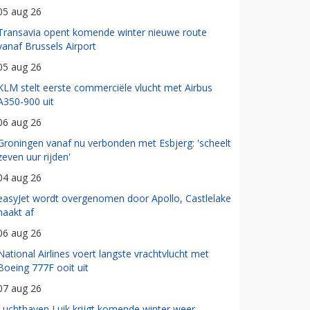
05 aug 26
Transavia opent komende winter nieuwe route
vanaf Brussels Airport
05 aug 26
KLM stelt eerste commerciële vlucht met Airbus
A350-900 uit
06 aug 26
Groningen vanaf nu verbonden met Esbjerg: 'scheelt
zeven uur rijden'
04 aug 26
easyJet wordt overgenomen door Apollo, Castlelake
haakt af
06 aug 26
National Airlines voert langste vrachtvlucht met
Boeing 777F ooit uit
07 aug 26
Luchthaven Luik krijgt komende winter weer