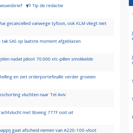
nieuwsbrief
Tip de redactie
hai gecancelled vanwege tyfoon, ook KLM vliegt niet
 tak SAS op laatste moment afgeblazen
elen nadat piloot 70.000 xtc-pillen smokkelde
elling en ziet orderportefeuille verder groeien
chorting vluchten naar Tel Aviv
vrachtvlucht met Boeing 777F ooit uit
happij gaat afscheid nemen van A220-100-vloot