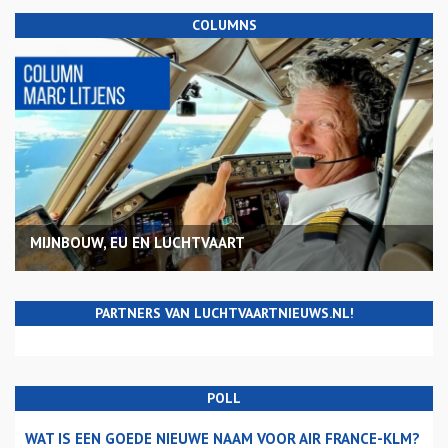
COLUMNS
MIJNBOUW, EU EN LUCHTVAART
PARTNERS VAN LUCHTVAARTNIEUWS.NL!
POLL
WAT IS EEN GOEDE NIEUWE NAAM VOOR AIR FRANCE-KLM?