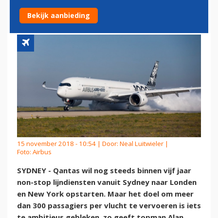
SYDNEY-LONDEN TERUG
Bekijk aanbieding
15 november 2018 - 10:54 | Door:
Neal Luitwieler
|
Foto: Airbus
SYDNEY - Qantas wil nog steeds binnen vijf jaar
non-stop lijndiensten vanuit Sydney naar Londen
en New York opstarten. Maar het doel om meer
dan 300 passagiers per vlucht te vervoeren is iets
te ambitieus gebleken, zo geeft topman Alan