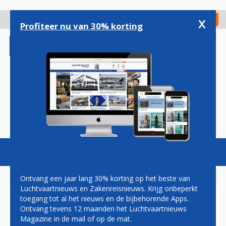
Overslaan
en
x
Digitaal Magazine
Registreer
Check in
naar
Profiteer nu van 30% korting
de
inhoud
gaan
Magazine
Podcasts
Vacatures
Toggl
naviga
Ontvang een jaar lang 30% korting op het beste van
Luchtvaartnieuws en Zakenreisnieuws. Krijg onbeperkt
toegang tot al het nieuws en de bijbehorende Apps.
QANTAS SCHROEFT AMBITIES
Ontvang tevens 12 maanden het Luchtvaartnieuws
VOOR NON-STOP VLUCHTEN
Magazine in de mail of op de mat.