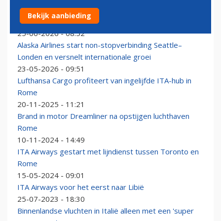
Luchthavens Rome luiden noodklok: ‘We maken ons
Bekijk aanbieding
grote zorgen over de zomer’
25-06-2026 - 08:52
Alaska Airlines start non-stopverbinding Seattle–
Londen en versnelt internationale groei
23-05-2026 - 09:51
Lufthansa Cargo profiteert van ingelijfde ITA-hub in
Rome
20-11-2025 - 11:21
Brand in motor Dreamliner na opstijgen luchthaven
Rome
10-11-2024 - 14:49
ITA Airways gestart met lijndienst tussen Toronto en
Rome
15-05-2024 - 09:01
ITA Airways voor het eerst naar Libië
25-07-2023 - 18:30
Binnenlandse vluchten in Italië alleen met een 'super