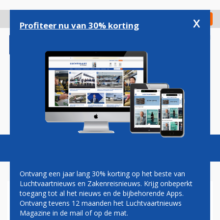
Overslaan
en
x
Digitaal Magazine
Registreer
Check in
naar
Profiteer nu van 30% korting
de
inhoud
gaan
Magazine
Podcasts
Vacatures
Toggl
naviga
Ontvang een jaar lang 30% korting op het beste van
Luchtvaartnieuws en Zakenreisnieuws. Krijg onbeperkt
toegang tot al het nieuws en de bijbehorende Apps.
ROME
Ontvang tevens 12 maanden het Luchtvaartnieuws
Magazine in de mail of op de mat.