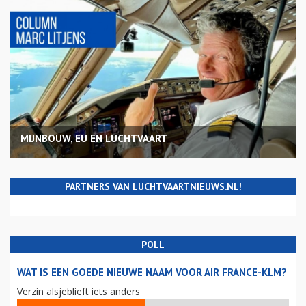
MIJNBOUW, EU EN LUCHTVAART
PARTNERS VAN LUCHTVAARTNIEUWS.NL!
POLL
WAT IS EEN GOEDE NIEUWE NAAM VOOR AIR FRANCE-KLM?
Verzin alsjeblieft iets anders