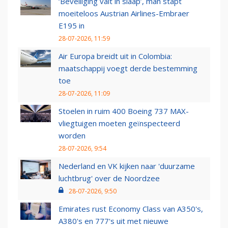
‘Beveiliging valt in slaap’, man stapt
moeiteloos Austrian Airlines-Embraer
E195 in
28-07-2026, 11:59
Air Europa breidt uit in Colombia:
maatschappij voegt derde bestemming
toe
28-07-2026, 11:09
Stoelen in ruim 400 Boeing 737 MAX-
vliegtuigen moeten geïnspecteerd
worden
28-07-2026, 9:54
Nederland en VK kijken naar 'duurzame
luchtbrug' over de Noordzee
28-07-2026, 9:50
Emirates rust Economy Class van A350's,
A380's en 777's uit met nieuwe