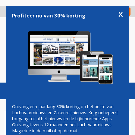
Overslaan
en
x
Digitaal Magazine
Registreer
Check in
naar
Profiteer nu van 30% korting
de
inhoud
gaan
Magazine
Podcasts
Vacatures
Toggl
naviga
Ontvang een jaar lang 30% korting op het beste van
Luchtvaartnieuws en Zakenreisnieuws. Krijg onbeperkt
toegang tot al het nieuws en de bijbehorende Apps.
VLIEGEN VANUIT
Ontvang tevens 12 maanden het Luchtvaartnieuws
NEDERLAND WORDT VEEL
Magazine in de mail of op de mat.