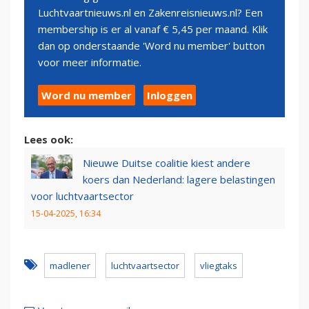
Luchtvaartnieuws.nl en Zakenreisnieuws.nl? Een
membership is er al vanaf € 5,45 per maand. Klik
dan op onderstaande 'Word nu member' button
voor meer informatie.
Word nu member
Inloggen
Lees ook:
Nieuwe Duitse coalitie kiest andere
koers dan Nederland: lagere belastingen
voor luchtvaartsector
15-04-2025, 16:34
madlener
luchtvaartsector
vliegtaks