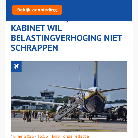
DUURDER DAN VANUIT
Bekijk aanbieding
BUURLANDEN, MAAR
KABINET WIL
BELASTINGVERHOGING NIET
SCHRAPPEN
16 mei 2025 - 15:55 | Door:
onze redactie