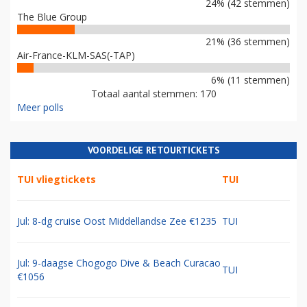
24% (42 stemmen)
The Blue Group
21% (36 stemmen)
Air-France-KLM-SAS(-TAP)
6% (11 stemmen)
Totaal aantal stemmen: 170
Meer polls
VOORDELIGE RETOURTICKETS
TUI vliegtickets
TUI
Jul: 8-dg cruise Oost Middellandse Zee €1235
TUI
Jul: 9-daagse Chogogo Dive & Beach Curacao
TUI
€1056