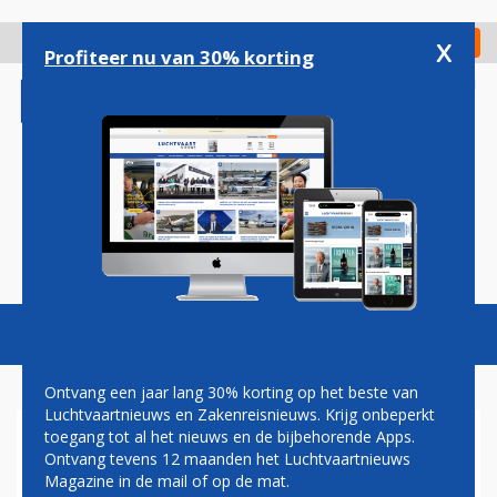
Overslaan
en
x
Digitaal Magazine
Registreer
Check in
naar
Profiteer nu van 30% korting
de
inhoud
gaan
Magazine
Podcasts
Vacatures
Toggl
naviga
Ontvang een jaar lang 30% korting op het beste van
Luchtvaartnieuws en Zakenreisnieuws. Krijg onbeperkt
toegang tot al het nieuws en de bijbehorende Apps.
BBB WIL EXTRA
Ontvang tevens 12 maanden het Luchtvaartnieuws
VLIEGBELASTING, LELYSTAD
Magazine in de mail of op de mat.