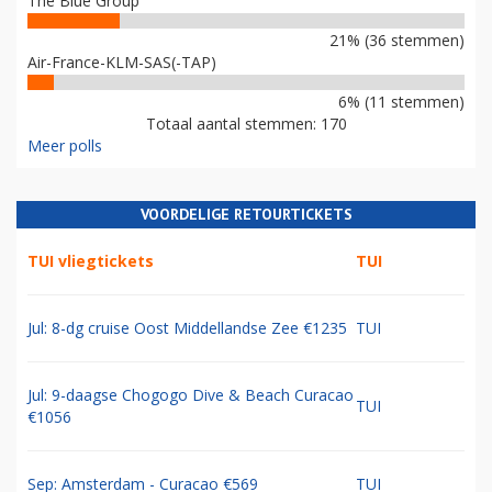
The Blue Group
21% (36 stemmen)
Air-France-KLM-SAS(-TAP)
6% (11 stemmen)
Totaal aantal stemmen: 170
Meer polls
VOORDELIGE RETOURTICKETS
TUI vliegtickets
TUI
Jul: 8-dg cruise Oost Middellandse Zee €1235
TUI
Jul: 9-daagse Chogogo Dive & Beach Curacao
TUI
€1056
Sep: Amsterdam - Curacao €569
TUI