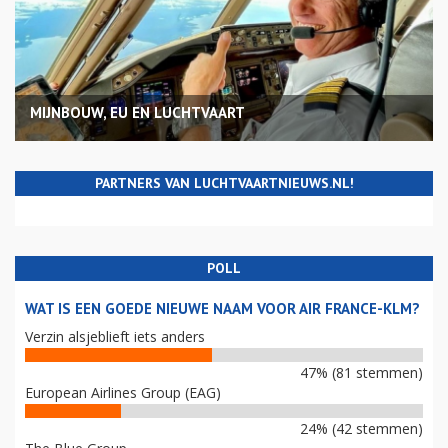
MIJNBOUW, EU EN LUCHTVAART
PARTNERS VAN LUCHTVAARTNIEUWS.NL!
POLL
WAT IS EEN GOEDE NIEUWE NAAM VOOR AIR FRANCE-KLM?
Verzin alsjeblieft iets anders
47% (81 stemmen)
European Airlines Group (EAG)
24% (42 stemmen)