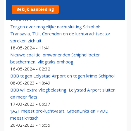
BBB mag nieuwe minister van Infrastructuur &
Bekijk aanbieding
Waterstaat leveren
12-06-2025 - 10:56
Zorgen over mogelijke nachtsluiting Schiphol:
Transavia, TUI, Corendon en de luchtvrachtsector
spreken zich uit
18-05-2024 - 11:41
Nieuwe coalitie: omwonenden Schiphol beter
beschermen, vliegtaks omhoog
16-05-2024 - 02:32
BBB tegen Lelystad Airport en tegen krimp Schiphol
08-09-2023 - 18:49
BBB wil extra vliegbelasting, Lelystad Airport sluiten
en meer flats
17-03-2023 - 06:37
'JA21 meest pro-luchtvaart, GroenLinks en PVDD
meest kritisch'
20-02-2023 - 15:55