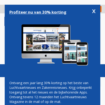
Overslaan
en
x
Digitaal Magazine
Registreer
Check in
naar
Profiteer nu van 30% korting
de
inhoud
gaan
Magazine
Podcasts
Vacatures
Toggl
naviga
Ontvang een jaar lang 30% korting op het beste van
Luchtvaartnieuws en Zakenreisnieuws. Krijg onbeperkt
toegang tot al het nieuws en de bijbehorende Apps.
BBB
Ontvang tevens 12 maanden het Luchtvaartnieuws
Magazine in de mail of op de mat.