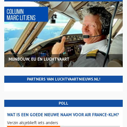
MIJNBOUW, EU EN LUCHTVAART
PARTNERS VAN LUCHTVAARTNIEUWS.NL!
POLL
WAT IS EEN GOEDE NIEUWE NAAM VOOR AIR FRANCE-KLM?
Verzin alsjeblieft iets anders