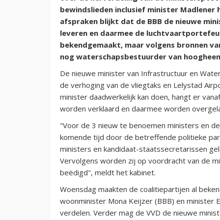
bewindslieden inclusief minister Madlener 
afspraken blijkt dat de BBB de nieuwe min
leveren en daarmee de luchtvaartportefeuil
bekendgemaakt, maar volgens bronnen van 
nog waterschapsbestuurder van hoogheem
De nieuwe minister van Infrastructuur en Waters
de verhoging van de vliegtaks en Lelystad Airp
minister daadwerkelijk kan doen, hangt er va
worden verklaard en daarmee worden overgela
"Voor de 3 nieuw te benoemen ministers en d
komende tijd door de betreffende politieke par
ministers en kandidaat-staatssecretarissen gel
Vervolgens worden zij op voordracht van de mi
beëdigd", meldt het kabinet.
Woensdag maakten de coalitiepartijen al bekend
woonminister Mona Keijzer (BBB) en minister E
verdelen. Verder mag de VVD de nieuwe minist