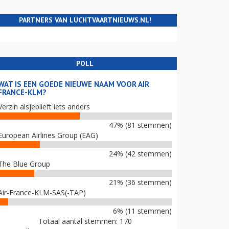
PARTNERS VAN LUCHTVAARTNIEUWS.NL!
POLL
WAT IS EEN GOEDE NIEUWE NAAM VOOR AIR
FRANCE-KLM?
Verzin alsjeblieft iets anders
47% (81 stemmen)
European Airlines Group (EAG)
24% (42 stemmen)
The Blue Group
21% (36 stemmen)
Air-France-KLM-SAS(-TAP)
6% (11 stemmen)
Totaal aantal stemmen: 170