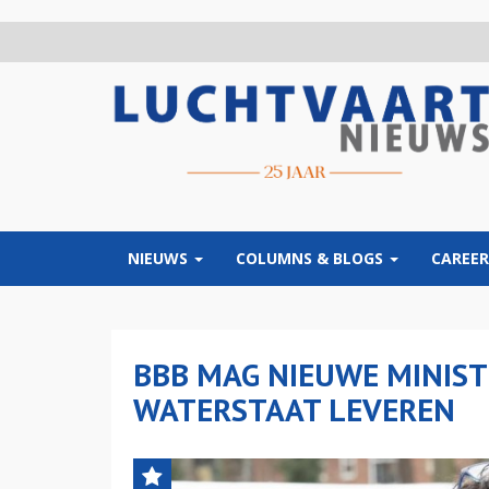
Overslaan
en
naar
de
inhoud
gaan
NIEUWS
COLUMNS & BLOGS
CAREER
BBB MAG NIEUWE MINIS
WATERSTAAT LEVEREN