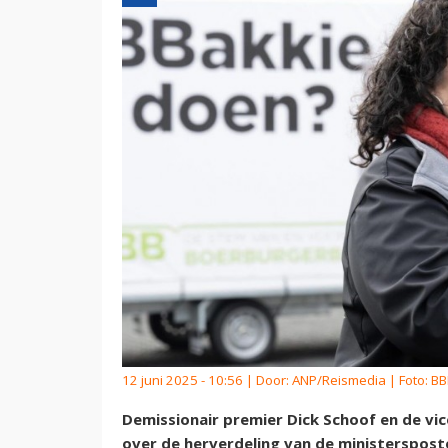
12 juni 2025 - 10:56 | Door:
ANP/Reismedia
| Foto: B
Demissionair premier Dick Schoof en de vic
over de herverdeling van de ministersposte