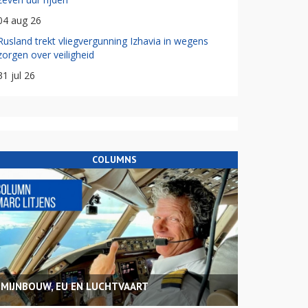
04 aug 26
Rusland trekt vliegvergunning Izhavia in wegens
zorgen over veiligheid
31 jul 26
COLUMNS
MIJNBOUW, EU EN LUCHTVAART