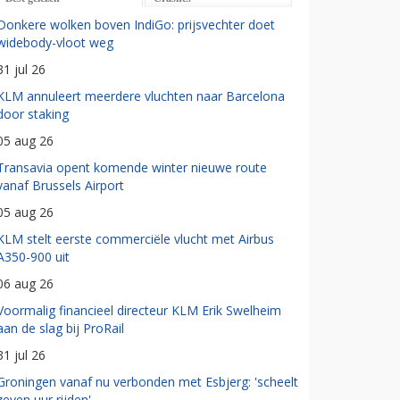
Donkere wolken boven IndiGo: prijsvechter doet
widebody-vloot weg
31 jul 26
KLM annuleert meerdere vluchten naar Barcelona
door staking
05 aug 26
Transavia opent komende winter nieuwe route
vanaf Brussels Airport
05 aug 26
KLM stelt eerste commerciële vlucht met Airbus
A350-900 uit
06 aug 26
Voormalig financieel directeur KLM Erik Swelheim
aan de slag bij ProRail
31 jul 26
Groningen vanaf nu verbonden met Esbjerg: 'scheelt
zeven uur rijden'