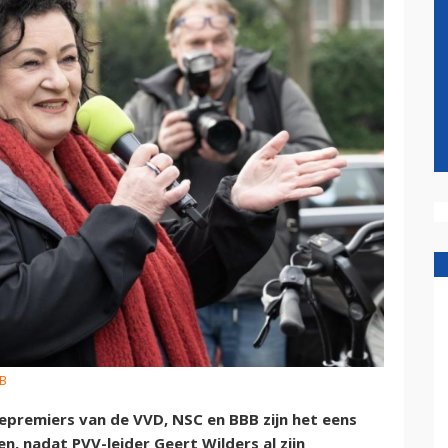
BB
epremiers van de VVD, NSC en BBB zijn het eens
n, nadat PVV-leider Geert Wilders al zijn