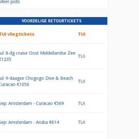
Meer polls
VOORDELIGE RETOURTICKETS
TUI vliegtickets
TUI
Jul: 8-dg cruise Oost Middellandse Zee
TUI
€1235
Jul: 9-daagse Chogogo Dive & Beach
TUI
Curacao €1056
Sep: Amsterdam - Curacao €569
TUI
Sep: Amsterdam - Aruba €614
TUI