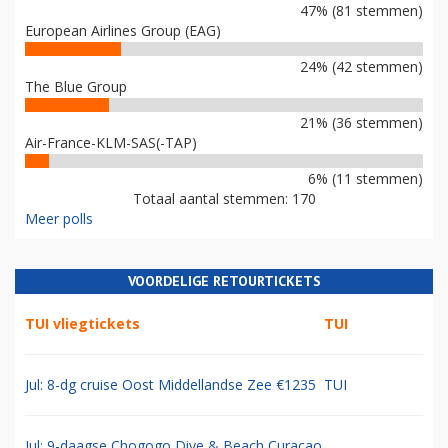
47% (81 stemmen)
European Airlines Group (EAG)
24% (42 stemmen)
The Blue Group
21% (36 stemmen)
Air-France-KLM-SAS(-TAP)
6% (11 stemmen)
Totaal aantal stemmen: 170
Meer polls
VOORDELIGE RETOURTICKETS
TUI vliegtickets
TUI
Jul: 8-dg cruise Oost Middellandse Zee €1235
TUI
Jul: 9-daagse Chogogo Dive & Beach Curacao