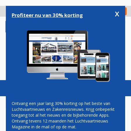
Overslaan
en
x
Digitaal Magazine
Registreer
Check in
naar
Profiteer nu van 30% korting
de
inhoud
gaan
Magazine
Podcasts
Vacatures
Toggl
naviga
Ontvang een jaar lang 30% korting op het beste van
Luchtvaartnieuws en Zakenreisnieuws. Krijg onbeperkt
toegang tot al het nieuws en de bijbehorende Apps.
NIEUWE COALITIE:
Ontvang tevens 12 maanden het Luchtvaartnieuws
OMWONENDEN SCHIPHOL
Magazine in de mail of op de mat.