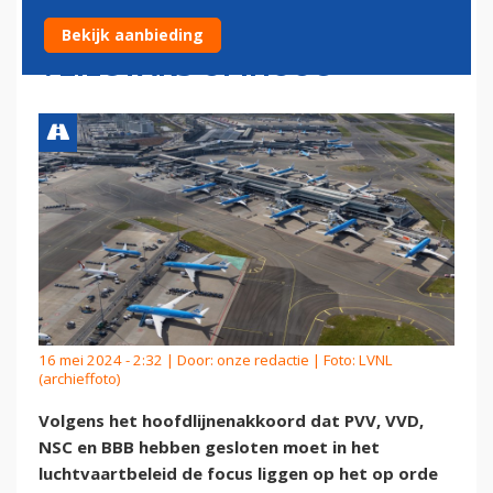
BETER BESCHERMEN,
Bekijk aanbieding
VLIEGTAKS OMHOOG
16 mei 2024 - 2:32 | Door:
onze redactie
| Foto: LVNL
(archieffoto)
Volgens het hoofdlijnenakkoord dat PVV, VVD,
NSC en BBB hebben gesloten moet in het
luchtvaartbeleid de focus liggen op het op orde