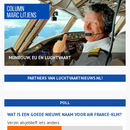
MIJNBOUW, EU EN LUCHTVAART
PARTNERS VAN LUCHTVAARTNIEUWS.NL!
POLL
WAT IS EEN GOEDE NIEUWE NAAM VOOR AIR FRANCE-KLM?
Verzin alsjeblieft iets anders