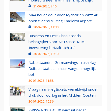
monteurs neemt af, maar krapte blijft
31-07-2026, 7:15
MAA houdt deur voor Ryanair en Wizz Air
open tijdens sluiting Charleroi Airport
30-07-2026, 14:30
Business en First Class steeds
belangrijker voor Air France-KLM:
‘investering betaalt zich uit’
30-07-2026, 12:10
Nabestaanden Germanwings-crash klagen
Duitse staat aan, maar vangen mogelijk
bot
30-07-2026, 11:58
Vraag naar vliegtickets wereldwijd onder
druk door oorlog in het Midden-Oosten
30-07-2026, 10:36
SWISS-Airbus A330 wijkt uit nadat