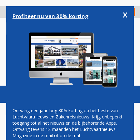
Overslaan
en
x
Digitaal Magazine
Registreer
Check in
naar
Profiteer nu van 30% korting
de
inhoud
gaan
Magazine
Podcasts
Vacatures
Toggl
naviga
Ontvang een jaar lang 30% korting op het beste van
Luchtvaartnieuws en Zakenreisnieuws. Krijg onbeperkt
toegang tot al het nieuws en de bijbehorende Apps.
LUCHTVAARTSECTOR
Ontvang tevens 12 maanden het Luchtvaartnieuws
VRAAGT MINISTER KAAG OM
Magazine in de mail of op de mat.