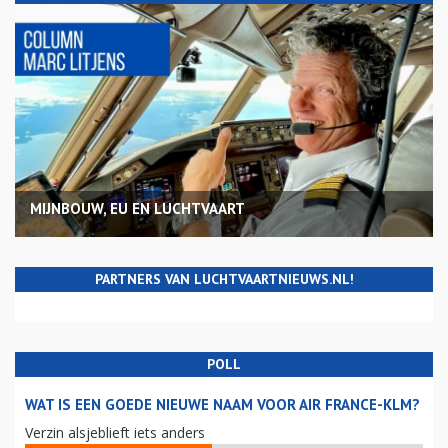
MIJNBOUW, EU EN LUCHTVAART
PARTNERS VAN LUCHTVAARTNIEUWS.NL!
POLL
WAT IS EEN GOEDE NIEUWE NAAM VOOR AIR FRANCE-KLM?
Verzin alsjeblieft iets anders