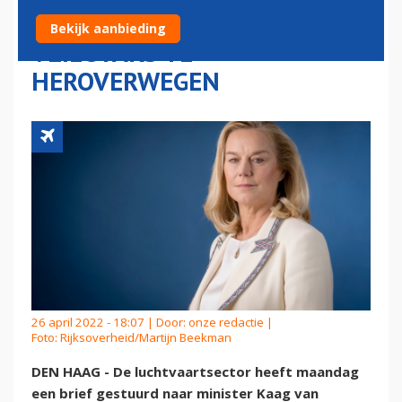
VERDRIEDUBBELING
Bekijk aanbieding
VLIEGTAKS TE
HEROVERWEGEN
26 april 2022 - 18:07 | Door:
onze redactie
|
Foto: Rijksoverheid/Martijn Beekman
DEN HAAG - De luchtvaartsector heeft maandag
een brief gestuurd naar minister Kaag van