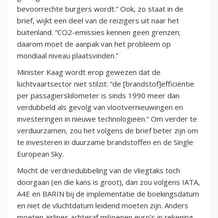
bevoorrechte burgers wordt.” Ook, zo staat in de
brief, wijkt een deel van de reizigers uit naar het
buitenland. “CO2-emissies kennen geen grenzen;
daarom moet de aanpak van het probleem op
mondiaal niveau plaatsvinden.”
Minister Kaag wordt erop gewezen dat de
luchtvaartsector niet stilzit: “de [brandstof]efficiëntie
per passagierskilometer is sinds 1990 meer dan
verdubbeld als gevolg van vlootvernieuwingen en
investeringen in nieuwe technologieën.” Om verder te
verduurzamen, zou het volgens de brief beter zijn om
te investeren in duurzame brandstoffen en de Single
European Sky.
Mocht de verdriedubbeling van de vliegtaks toch
doorgaan (en die kans is groot), dan zou volgens IATA,
A4E en BARIN bij de implementatie de boekingsdatum
en niet de vluchtdatum leidend moeten zijn. Anders
moeten airlines achteraf miljoenen euro’s in rekening