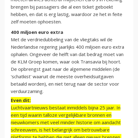
brengen bij passagiers die al een ticket geboekt
hebben, en dat is erg lastig, waardoor ze het in feite
zelf moeten ophoesten.
400 miljoen euro extra
Met de verdriedubbeling van de vliegtaks wil de
Nederlandse regering jaarlijks 400 miljoen euro extra
ophalen. Ongeveer de helft van dat bedrag moet van
de KLM Groep komen, waar ook Transavia bij hoort.
De opbrengst gaat naar de algemene middelen (de
'schatkist' waaruit de meeste overheidsuitgaven
betaald worden), en niet terug naar de sector voor
verduurzaming.
Even dit:
Luchtvaartnieuws bestaat inmiddels bijna 25 jaar. In
een tijd waarin talloze vergelijkbare bronnen en
nieuwkomers met veel minder historie om aandacht
schreeuwen, is het belangrijk om betrouwbare
platforms te hebben die niet alleen nieuws brengen,