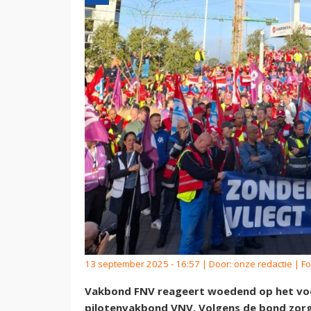
13 september 2025 - 16:57 | Door:
onze redactie
| Fo
Vakbond FNV reageert woedend op het voo
pilotenvakbond VNV. Volgens de bond zorgt