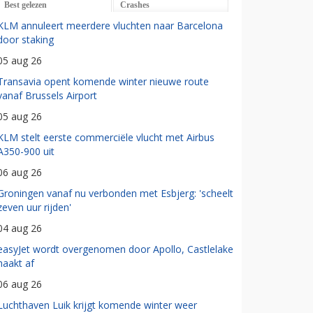
Best gelezen
Crashes
KLM annuleert meerdere vluchten naar Barcelona
door staking
05 aug 26
Transavia opent komende winter nieuwe route
vanaf Brussels Airport
05 aug 26
KLM stelt eerste commerciële vlucht met Airbus
A350-900 uit
06 aug 26
Groningen vanaf nu verbonden met Esbjerg: 'scheelt
zeven uur rijden'
04 aug 26
easyJet wordt overgenomen door Apollo, Castlelake
haakt af
06 aug 26
Luchthaven Luik krijgt komende winter weer