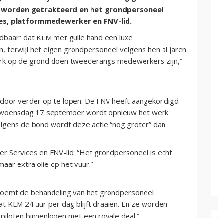
en worden getrakteerd en het grondpersoneel
ies, platformmedewerker en FNV-lid.
dbaar” dat KLM met gulle hand een luxe
, terwijl het eigen grondpersoneel volgens hen al jaren
werk op de grond doen tweederangs medewerkers zijn,”
rdoor verder op te lopen. De FNV heeft aangekondigd
 woensdag 17 september wordt opnieuw het werk
olgens de bond wordt deze actie “nog groter” dan
 Services en FNV-lid: “Het grondpersoneel is echt
maar extra olie op het vuur.”
 noemt de behandeling van het grondpersoneel
at KLM 24 uur per dag blijft draaien. En ze worden
 piloten binnenlopen met een royale deal.”