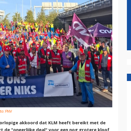
to: FNV
rlopige akkoord dat KLM heeft bereikt met de
 de "oneerlijke deal" voor een nog grotere kloof