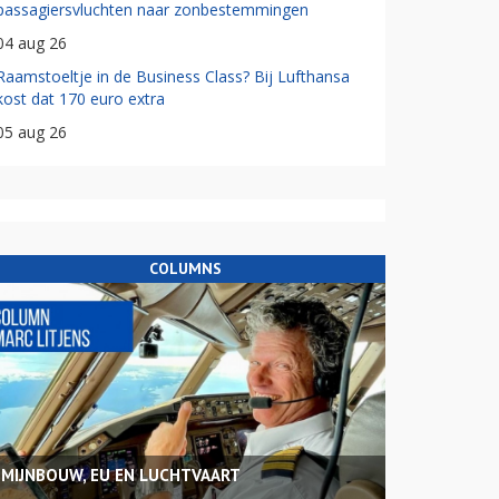
passagiersvluchten naar zonbestemmingen
04 aug 26
Raamstoeltje in de Business Class? Bij Lufthansa
kost dat 170 euro extra
05 aug 26
COLUMNS
MIJNBOUW, EU EN LUCHTVAART