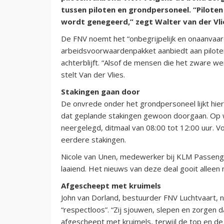
tussen piloten en grondpersoneel. “Pilot
wordt genegeerd,” zegt Walter van der Vl
De FNV noemt het “onbegrijpelijk en onaanvaar
arbeidsvoorwaardenpakket aanbiedt aan piloten
achterblijft. “Alsof de mensen die het zware 
stelt Van der Vlies.
Stakingen gaan door
De onvrede onder het grondpersoneel lijkt hie
dat geplande stakingen gewoon doorgaan. Op
neergelegd, ditmaal van 08:00 tot 12:00 uur. V
eerdere stakingen.
Nicole van Unen, medewerker bij KLM Passenger
laaiend. Het nieuws van deze deal gooit alleen 
Afgescheept met kruimels
John van Dorland, bestuurder FNV Luchtvaart,
“respectloos”. “Zij sjouwen, slepen en zorgen d
afgescheept met kruimels, terwijl de top en de