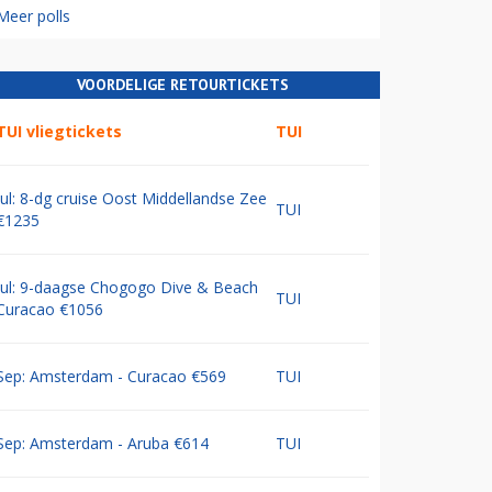
Meer polls
VOORDELIGE RETOURTICKETS
TUI vliegtickets
TUI
Jul: 8-dg cruise Oost Middellandse Zee
TUI
€1235
Jul: 9-daagse Chogogo Dive & Beach
TUI
Curacao €1056
Sep: Amsterdam - Curacao €569
TUI
Sep: Amsterdam - Aruba €614
TUI