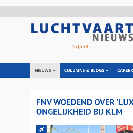
Overslaan
en
naar
de
inhoud
gaan
NIEUWS
COLUMNS & BLOGS
CAREER
FNV WOEDEND OVER 'LUX
ONGELIJKHEID BIJ KLM