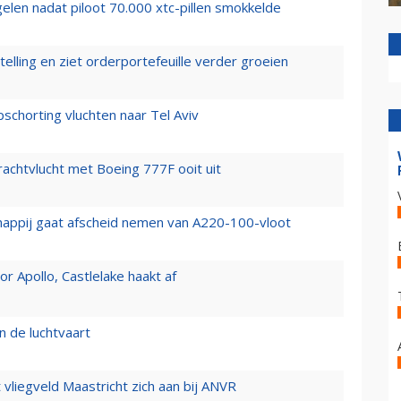
elen nadat piloot 70.000 xtc-pillen smokkelde
elling en ziet orderportefeuille verder groeien
chorting vluchten naar Tel Aviv
vrachtvlucht met Boeing 777F ooit uit
happij gaat afscheid nemen van A220-100-vloot
 Apollo, Castlelake haakt af
n de luchtvaart
t vliegveld Maastricht zich aan bij ANVR