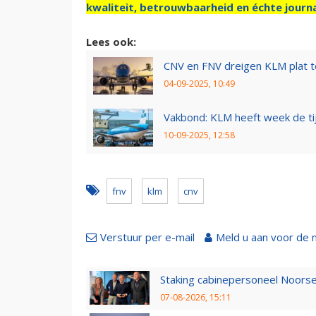
kwaliteit, betrouwbaarheid en échte journa
Lees ook:
CNV en FNV dreigen KLM plat t
04-09-2025, 10:49
Vakbond: KLM heeft week de ti
10-09-2025, 12:58
fnv
klm
cnv
Verstuur per e-mail
Meld u aan voor de 
Staking cabinepersoneel Noorse
07-08-2026, 15:11