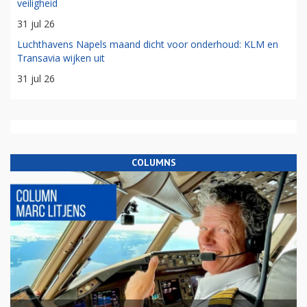
veiligheid
31 jul 26
Luchthavens Napels maand dicht voor onderhoud: KLM en
Transavia wijken uit
31 jul 26
COLUMNS