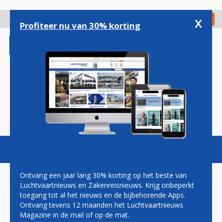
Overslaan
en
x
Digitaal Magazine
Registreer
Check in
naar
Profiteer nu van 30% korting
de
inhoud
gaan
Magazine
Podcasts
Vacatures
Toggl
naviga
Ontvang een jaar lang 30% korting op het beste van
Luchtvaartnieuws en Zakenreisnieuws. Krijg onbeperkt
toegang tot al het nieuws en de bijbehorende Apps.
OPROEP: DEEL UW MOOISTE
Ontvang tevens 12 maanden het Luchtvaartnieuws
HERINNERINGEN AAN
Magazine in de mail of op de mat.