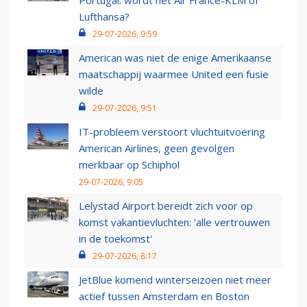
Portugal: wordt het Air France-KLM of
Lufthansa?
29-07-2026, 9:59
American was niet de enige Amerikaanse
maatschappij waarmee United een fusie
wilde
29-07-2026, 9:51
IT-probleem verstoort vluchtuitvoering
American Airlines, geen gevolgen
merkbaar op Schiphol
29-07-2026, 9:05
Lelystad Airport bereidt zich voor op
komst vakantievluchten: 'alle vertrouwen
in de toekomst'
29-07-2026, 8:17
JetBlue komend winterseizoen niet meer
actief tussen Amsterdam en Boston