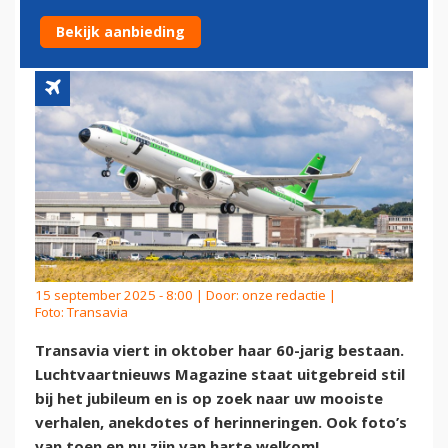
TRANSAVIA
Bekijk aanbieding
15 september 2025 - 8:00 | Door:
onze redactie
|
Foto: Transavia
Transavia viert in oktober haar 60-jarig bestaan.
Luchtvaartnieuws Magazine staat uitgebreid stil
bij het jubileum en is op zoek naar uw mooiste
verhalen, anekdotes of herinneringen. Ook foto’s
van toen en nu zijn van harte welkom!