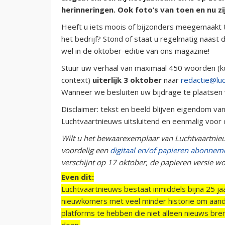
herinneringen. Ook foto’s van toen en nu z
Heeft u iets moois of bijzonders meegemaakt ti
het bedrijf? Stond of staat u regelmatig naast 
wel in de oktober-editie van ons magazine!
Stuur uw verhaal van maximaal 450 woorden (ko
context)
uiterlijk 3 oktober
naar
redactie@luc
Wanneer we besluiten uw bijdrage te plaatsen
Disclaimer: tekst en beeld blijven eigendom va
Luchtvaartnieuws uitsluitend en eenmalig voor 
Wilt u het bewaarexemplaar van Luchtvaartnieuw
voordelig een
digitaal en/of papieren abonnem
verschijnt op 17 oktober, de papieren versie w
Even dit:
Luchtvaartnieuws bestaat inmiddels bijna 25 jaa
nieuwkomers met veel minder historie om aand
platforms te hebben die niet alleen nieuws bre
doen.