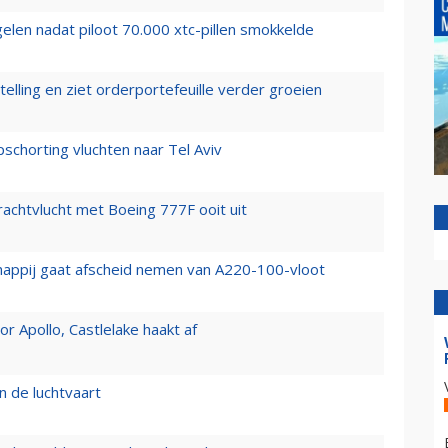
elen nadat piloot 70.000 xtc-pillen smokkelde
elling en ziet orderportefeuille verder groeien
chorting vluchten naar Tel Aviv
vrachtvlucht met Boeing 777F ooit uit
happij gaat afscheid nemen van A220-100-vloot
 Apollo, Castlelake haakt af
n de luchtvaart