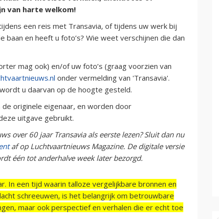
ijn van harte welkom!
jdens een reis met Transavia, of tijdens uw werk bij
de baan en heeft u foto’s? Wie weet verschijnen die dan
rter mag ook) en/of uw foto’s (graag voorzien van
htvaartnieuws.nl
onder vermelding van 'Transavia'.
 wordt u daarvan op de hoogte gesteld.
n de originele eigenaar, en worden door
deze uitgave gebruikt.
s over 60 jaar Transavia als eerste lezen? Sluit dan nu
ent
af op Luchtvaartnieuws Magazine. De digitale versie
ordt één tot anderhalve week later bezorgd.
r. In een tijd waarin talloze vergelijkbare bronnen en
acht schreeuwen, is het belangrijk om betrouwbare
ngen, maar ook perspectief en verhalen die er echt toe