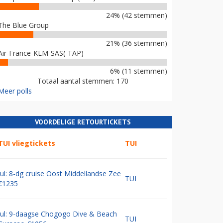
24% (42 stemmen)
The Blue Group
21% (36 stemmen)
Air-France-KLM-SAS(-TAP)
6% (11 stemmen)
Totaal aantal stemmen: 170
Meer polls
VOORDELIGE RETOURTICKETS
TUI vliegtickets
TUI
Jul: 8-dg cruise Oost Middellandse Zee
TUI
€1235
Jul: 9-daagse Chogogo Dive & Beach
TUI