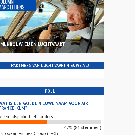
MIJNBOUW, EU EN LUCHTVAART
PARTNERS VAN LUCHTVAARTNIEUWS.NL!
POLL
WAT IS EEN GOEDE NIEUWE NAAM VOOR AIR
FRANCE-KLM?
Verzin alsjeblieft iets anders
47% (81 stemmen)
European Airlines Group (EAG)