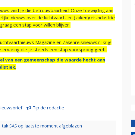
ieuws vind je die betrouwbaarheid. Onze toewijding aan
ijke nieuws over de luchtvaart- en (zaken)reisindustrie
raag een stap voor willen blijven.
Luchtvaartnieuws Magazine en Zakenreisnieuws.nl krijg
e ervaring die je steeds een stap voorsprong geeft.
el van een gemeenschap die waarde hecht aan
listiek.
nieuwsbrief
Tip de redactie
 tak SAS op laatste moment afgeblazen