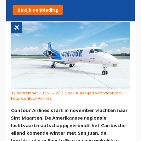
DOOR NIEUWE LIJNDIENST
Bekijk aanbieding
12 september 2025 - 7:28 | Door:
Klaas-Jan van Woerkom
|
Foto: Contour Airlines
Contour Airlines start in november vluchten naar
Sint Maarten. De Amerikaanse regionale
luchtvaartmaatschappij verbindt het Caribische
eiland komende winter met San Juan, de
hoofdstad van Puerto Rico via een wekelijkse