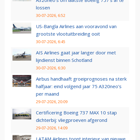
A320neo's om laatste Boeing 757's af te
lossen
30-07-2026, 6:52
US-Bangla Airlines aan vooravond van
grootste vlootuitbreiding ooit
30-07-2026, 6:45
AIS Airlines gaat jaar langer door met
lijndienst binnen Schotland
30-07-2026, 6:30
Airbus handhaaft groeiprognoses na sterk
halfjaar: eind volgend jaar 75 A320neo’s
per maand
29-07-2026, 20:09
Certificering Boeing 737 MAX 10 stap
dichterbij: vliegproeven afgerond
29-07-2026, 14:09
LATAM Airlines toont interieur van nieuwe