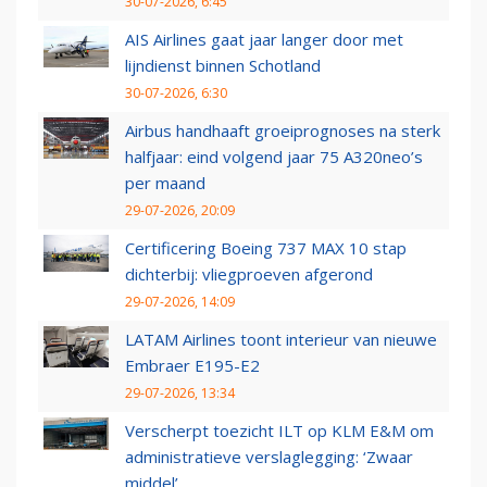
30-07-2026, 6:45
AIS Airlines gaat jaar langer door met
lijndienst binnen Schotland
30-07-2026, 6:30
Airbus handhaaft groeiprognoses na sterk
halfjaar: eind volgend jaar 75 A320neo’s
per maand
29-07-2026, 20:09
Certificering Boeing 737 MAX 10 stap
dichterbij: vliegproeven afgerond
29-07-2026, 14:09
LATAM Airlines toont interieur van nieuwe
Embraer E195-E2
29-07-2026, 13:34
Verscherpt toezicht ILT op KLM E&M om
administratieve verslaglegging: ‘Zwaar
middel’