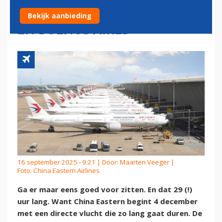
29 UUR TUSSEN SHANGHAI
Bekijk aanbieding
EN BUENOS AIRES
16 september 2025 - 9:21 | Door:
Maarten Veeger
|
Foto: China Eastern Airlines
Ga er maar eens goed voor zitten. En dat 29 (!)
uur lang. Want China Eastern begint 4 december
met een directe vlucht die zo lang gaat duren. De