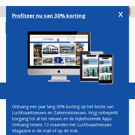
Overslaan
en
x
Digitaal Magazine
Registreer
Check in
naar
Profiteer nu van 30% korting
de
inhoud
gaan
Magazine
Podcasts
Vacatures
Toggl
naviga
Ontvang een jaar lang 30% korting op het beste van
Luchtvaartnieuws en Zakenreisnieuws. Krijg onbeperkt
toegang tot al het nieuws en de bijbehorende Apps.
CHINA EASTERN
Ontvang tevens 12 maanden het Luchtvaartnieuws
INTRODUCEERT VLUCHT VAN
Magazine in de mail of op de mat.