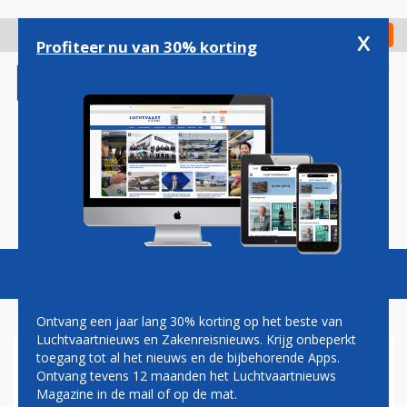
Overslaan
en
x
Digitaal Magazine
Registreer
Check in
naar
Profiteer nu van 30% korting
de
inhoud
gaan
Magazine
Podcasts
Vacatures
Toggl
naviga
Ontvang een jaar lang 30% korting op het beste van
Luchtvaartnieuws en Zakenreisnieuws. Krijg onbeperkt
toegang tot al het nieuws en de bijbehorende Apps.
SHANGHAI
Ontvang tevens 12 maanden het Luchtvaartnieuws
Magazine in de mail of op de mat.