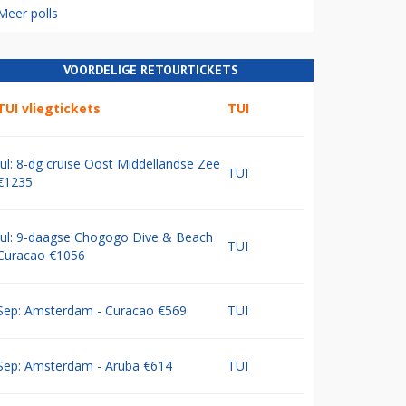
Meer polls
VOORDELIGE RETOURTICKETS
TUI vliegtickets
TUI
Jul: 8-dg cruise Oost Middellandse Zee
TUI
€1235
Jul: 9-daagse Chogogo Dive & Beach
TUI
Curacao €1056
Sep: Amsterdam - Curacao €569
TUI
Sep: Amsterdam - Aruba €614
TUI