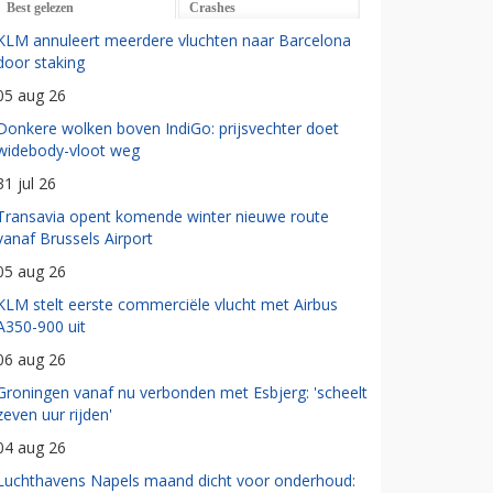
Best gelezen
Crashes
KLM annuleert meerdere vluchten naar Barcelona
door staking
05 aug 26
Donkere wolken boven IndiGo: prijsvechter doet
widebody-vloot weg
31 jul 26
Transavia opent komende winter nieuwe route
vanaf Brussels Airport
05 aug 26
KLM stelt eerste commerciële vlucht met Airbus
A350-900 uit
06 aug 26
Groningen vanaf nu verbonden met Esbjerg: 'scheelt
zeven uur rijden'
04 aug 26
Luchthavens Napels maand dicht voor onderhoud: