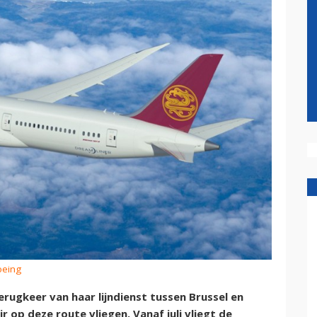
oeing
terugkeer van haar lijndienst tussen Brussel en
 op deze route vliegen. Vanaf juli vliegt de