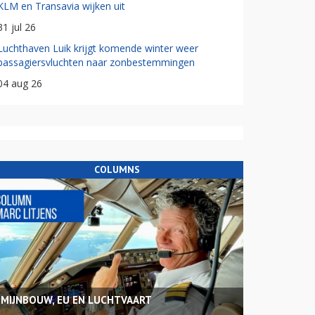
KLM en Transavia wijken uit
31 jul 26
Luchthaven Luik krijgt komende winter weer
passagiersvluchten naar zonbestemmingen
04 aug 26
COLUMNS
MIJNBOUW, EU EN LUCHTVAART