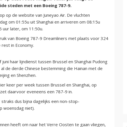
ide steden met een Boeing 787-9.
koop op de website van Juneyao Air. De vluchten
ndag om 01:55u uit Shanghai en arriveren om 08:15u
,5 uur later, om 11:50u.
bruik van Boeing 787-9 Dreamliners met plaats voor 324
 rest in Economy.
 juni haar lijndienst tussen Brussel en Shanghai Pudong
 is al de derde Chinese bestemming die Hainan met de
eijing en Shenzhen.
 vier keer per week tussen Brussel en Shanghai, op
zet daarvoor eveneens een 787-9 in.
r straks dus bijna dagelijks een non-stop-
op woensdag niet).
annen heeft om naar het Verre Oosten te gaan vliegen,