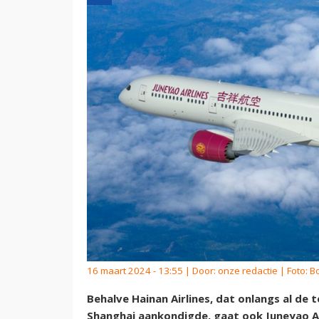
16 maart 2024 - 13:55 | Door:
onze redactie
| Foto: B
Behalve Hainan Airlines, dat onlangs al de 
Shanghai aankondigde, gaat ook Juneyao Air