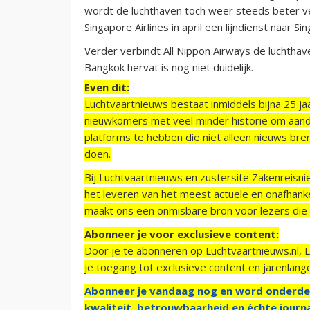
wordt de luchthaven toch weer steeds beter v
Singapore Airlines in april een lijndienst naar Si
Verder verbindt All Nippon Airways de luchthav
Bangkok hervat is nog niet duidelijk.
Even dit:
Luchtvaartnieuws bestaat inmiddels bijna 25 jaa
nieuwkomers met veel minder historie om aand
platforms te hebben die niet alleen nieuws bre
doen.
Bij Luchtvaartnieuws en zustersite Zakenreisn
het leveren van het meest actuele en onafhankel
maakt ons een onmisbare bron voor lezers die g
Abonneer je voor exclusieve content:
Door je te abonneren op Luchtvaartnieuws.nl, 
je toegang tot exclusieve content en jarenlang
Abonneer je vandaag nog en word onderde
kwaliteit, betrouwbaarheid en échte journa