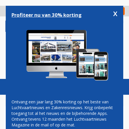
Overslaan
en
x
Digitaal Magazine
Registreer
Check in
naar
Profiteer nu van 30% korting
de
inhoud
gaan
Magazine
Podcasts
Vacatures
Toggl
naviga
Ontvang een jaar lang 30% korting op het beste van
Luchtvaartnieuws en Zakenreisnieuws. Krijg onbeperkt
toegang tot al het nieuws en de bijbehorende Apps.
NAAR SNEEUW IN FINLAND
Ontvang tevens 12 maanden het Luchtvaartnieuws
EN OOK IN DE WINTER NAAR
Magazine in de mail of op de mat.