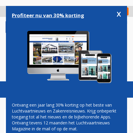
Overslaan
en
x
Digitaal Magazine
Registreer
Check in
naar
Profiteer nu van 30% korting
de
inhoud
gaan
Magazine
Podcasts
Vacatures
Toggl
naviga
Ontvang een jaar lang 30% korting op het beste van
Luchtvaartnieuws en Zakenreisnieuws. Krijg onbeperkt
toegang tot al het nieuws en de bijbehorende Apps.
RIEMEN VAST!
Ontvang tevens 12 maanden het Luchtvaartnieuws
Magazine in de mail of op de mat.