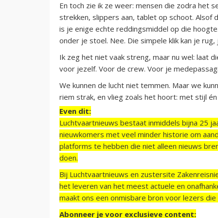
En toch zie ik ze weer: mensen die zodra het s
strekken, slippers aan, tablet op schoot. Alsof 
is je enige echte reddingsmiddel op die hoogte.
onder je stoel. Nee. Die simpele klik kan je rug, 
Ik zeg het niet vaak streng, maar nu wel: laat die
voor jezelf. Voor de crew. Voor je medepassagi
We kunnen de lucht niet temmen. Maar we kunnen 
riem strak, en vlieg zoals het hoort: met stijl é
Even dit:
Luchtvaartnieuws bestaat inmiddels bijna 25 jaa
nieuwkomers met veel minder historie om aand
platforms te hebben die niet alleen nieuws bre
doen.
Bij Luchtvaartnieuws en zustersite Zakenreisn
het leveren van het meest actuele en onafhankel
maakt ons een onmisbare bron voor lezers die g
Abonneer je voor exclusieve content: