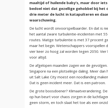
maaltijd of huilende baby’s, maar door iets 
bedoel niet dat gezellige gehobbel bij het d
drie meter de lucht in katapulteren en daa
waarschuwing.
De lucht wordt onvoorspelbaarder. En dat is niet
het aantal zware turbulentie-incidenten met 
routes. Matige turbulentie is met 37 procent ge
maar het begin. Wetenschappers voorspellen da
vier keer zo hoog zal worden tegen 2050. Vier 
voor altijd.
De afgelopen maanden zagen we de gevolgen. 
Singapore na een plotselinge daling. Meer dan
uit Salt Lake City moest een noodlanding make
Dat is geen incident meer. Dat is een patroon.
De grote boosdoener? Klimaatverandering. De 
op hun beurt voor chaos zorgen in de luchtlagen
geen storm, en toch slaat het toe als een onzi