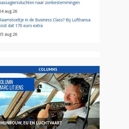
passagiersvluchten naar zonbestemmingen
04 aug 26
Raamstoeltje in de Business Class? Bij Lufthansa
kost dat 170 euro extra
05 aug 26
COLUMNS
MIJNBOUW, EU EN LUCHTVAART