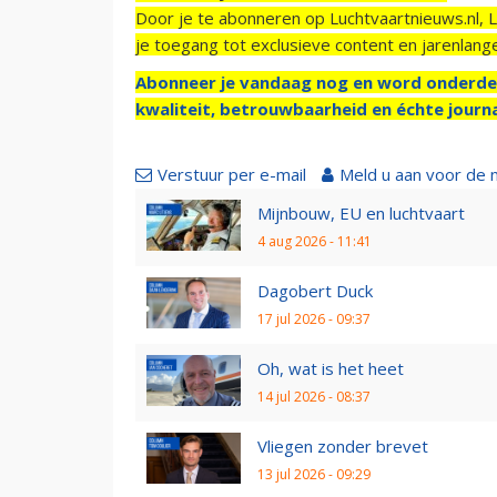
Door je te abonneren op Luchtvaartnieuws.nl, 
je toegang tot exclusieve content en jarenlang
Abonneer je vandaag nog en word onderde
kwaliteit, betrouwbaarheid en échte journa
Verstuur per e-mail
Meld u aan voor de 
Mijnbouw, EU en luchtvaart
4 aug 2026 - 11:41
Dagobert Duck
17 jul 2026 - 09:37
Oh, wat is het heet
14 jul 2026 - 08:37
Vliegen zonder brevet
13 jul 2026 - 09:29