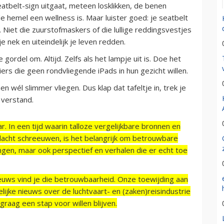
eatbelt-sign uitgaat, meteen losklikken, de benen
de hemel een wellness is. Maar luister goed: je seatbelt
 Niet die zuurstofmaskers of die lullige reddingsvestjes
je nek en uiteindelijk je leven redden.
 gordel om. Altijd. Zelfs als het lampje uit is. Doe het
ers die geen rondvliegende iPads in hun gezicht willen.
wél slimmer vliegen. Dus klap dat tafeltje in, trek je
n verstand.
r. In een tijd waarin talloze vergelijkbare bronnen en
acht schreeuwen, is het belangrijk om betrouwbare
ngen, maar ook perspectief en verhalen die er echt toe
ieuws vind je die betrouwbaarheid. Onze toewijding aan
ijke nieuws over de luchtvaart- en (zaken)reisindustrie
raag een stap voor willen blijven.