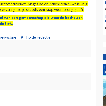
Luchtvaartnieuws Magazine en Zakenreisnieuws.nl krijg
e ervaring die je steeds een stap voorsprong geeft.
el van een gemeenschap die waarde hecht aan
listiek.
nieuwsbrief
Tip de redactie