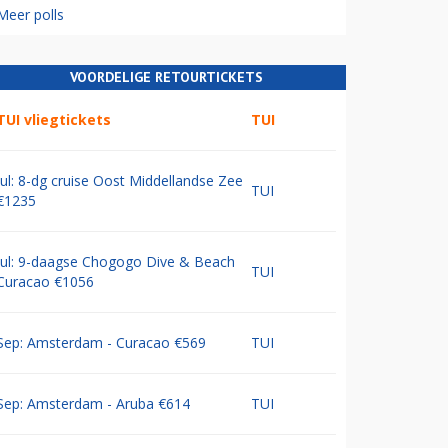
Meer polls
VOORDELIGE RETOURTICKETS
TUI vliegtickets
TUI
Jul: 8-dg cruise Oost Middellandse Zee
TUI
€1235
Jul: 9-daagse Chogogo Dive & Beach
TUI
Curacao €1056
Sep: Amsterdam - Curacao €569
TUI
Sep: Amsterdam - Aruba €614
TUI