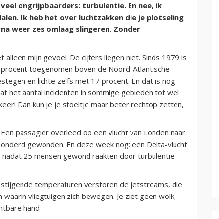
veel ongrijpbaarders: turbulentie. En nee, ik
alen. Ik heb het over luchtzakken die je plotseling
rna weer zes omlaag slingeren. Zonder
 alleen mijn gevoel. De cijfers liegen niet. Sinds 1979 is
55 procent toegenomen boven de Noord-Atlantische
stegen en lichte zelfs met 17 procent. En dat is nog
t het aantal incidenten in sommige gebieden tot wel
keer! Dan kun je je stoeltje maar beter rechtop zetten,
Een passagier overleed op een vlucht van Londen naar
 honderd gewonden. En deze week nog: een Delta-vlucht
n nadat 25 mensen gewond raakten door turbulentie.
stijgende temperaturen verstoren de jetstreams, die
 waarin vliegtuigen zich bewegen. Je ziet geen wolk,
chtbare hand