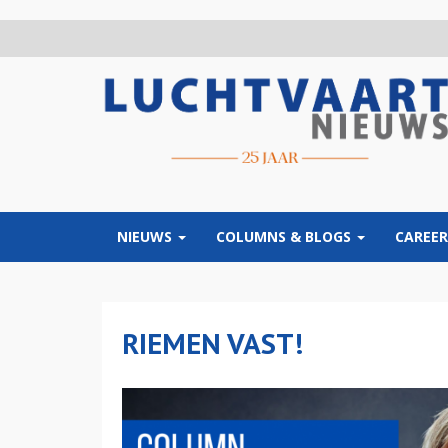
Overslaan
en
naar
de
inhoud
gaan
NIEUWS
COLUMNS & BLOGS
CAREER
RIEMEN VAST!