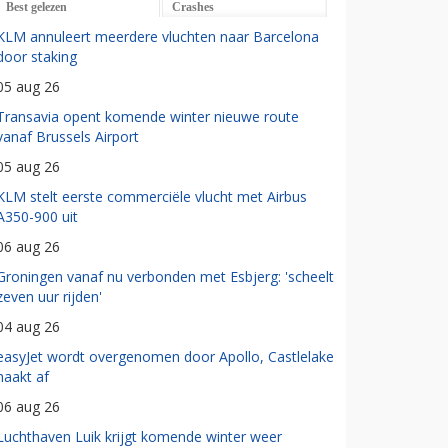
Best gelezen
Crashes
KLM annuleert meerdere vluchten naar Barcelona
door staking
05 aug 26
Transavia opent komende winter nieuwe route
vanaf Brussels Airport
05 aug 26
KLM stelt eerste commerciële vlucht met Airbus
A350-900 uit
06 aug 26
Groningen vanaf nu verbonden met Esbjerg: 'scheelt
zeven uur rijden'
04 aug 26
easyJet wordt overgenomen door Apollo, Castlelake
haakt af
06 aug 26
Luchthaven Luik krijgt komende winter weer