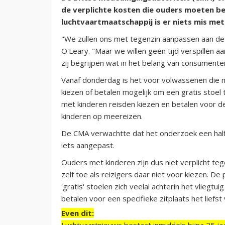
de verplichte kosten die ouders moeten bet
luchtvaartmaatschappij is er niets mis met 
"We zullen ons met tegenzin aanpassen aan de
O'Leary. "Maar we willen geen tijd verspillen a
zij begrijpen wat in het belang van consumenten
Vanaf donderdag is het voor volwassenen die m
kiezen of betalen mogelijk om een gratis stoe
met kinderen reisden kiezen en betalen voor d
kinderen op meereizen.
De CMA verwachtte dat het onderzoek een halfja
iets aangepast.
Ouders met kinderen zijn dus niet verplicht teg
zelf toe als reizigers daar niet voor kiezen. De
'gratis' stoelen zich veelal achterin het vliegt
betalen voor een specifieke zitplaats het liefst v
Even dit:
Luchtvaartnieuws bestaat inmiddels bijna 25 jaa