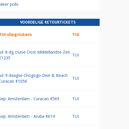
Meer polls
VOORDELIGE RETOURTICKETS
TUI vliegtickets
TUI
Jul: 8-dg cruise Oost Middellandse Zee
TUI
€1235
Jul: 9-daagse Chogogo Dive & Beach
TUI
Curacao €1056
Sep: Amsterdam - Curacao €569
TUI
Sep: Amsterdam - Aruba €614
TUI