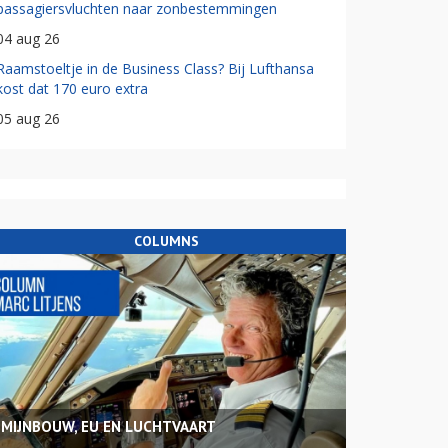
passagiersvluchten naar zonbestemmingen
04 aug 26
Raamstoeltje in de Business Class? Bij Lufthansa
kost dat 170 euro extra
05 aug 26
COLUMNS
MIJNBOUW, EU EN LUCHTVAART