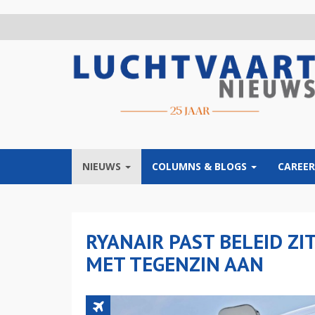
Overslaan
en
naar
de
inhoud
gaan
NIEUWS
COLUMNS & BLOGS
CAREER
RYANAIR PAST BELEID Z
MET TEGENZIN AAN