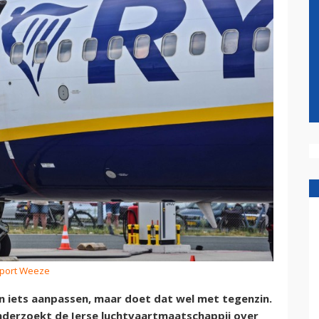
irport Weeze
en iets aanpassen, maar doet dat wel met tegenzin.
nderzoekt de Ierse luchtvaartmaatschappij over