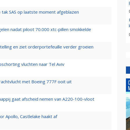
 tak SAS op laatste moment afgeblazen
elen nadat piloot 70.000 xtc-pillen smokkelde
elling en ziet orderportefeuille verder groeien
chorting vluchten naar Tel Aviv
vrachtvlucht met Boeing 777F ooit uit
happij gaat afscheid nemen van A220-100-vloot
 Apollo, Castlelake haakt af