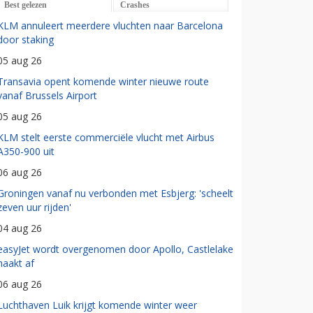
Best gelezen
Crashes
KLM annuleert meerdere vluchten naar Barcelona
door staking
05 aug 26
Transavia opent komende winter nieuwe route
vanaf Brussels Airport
05 aug 26
KLM stelt eerste commerciële vlucht met Airbus
A350-900 uit
06 aug 26
Groningen vanaf nu verbonden met Esbjerg: 'scheelt
zeven uur rijden'
04 aug 26
easyJet wordt overgenomen door Apollo, Castlelake
haakt af
06 aug 26
Luchthaven Luik krijgt komende winter weer