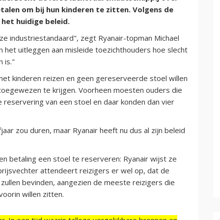
alen om bij hun kinderen te zitten. Volgens de
het huidige beleid.
ze industriestandaard", zegt Ryanair-topman Michael
an het uitleggen aan misleide toezichthouders hoe slecht
 is."
et kinderen reizen en geen gereserveerde stoel willen
l toegewezen te krijgen. Voorheen moesten ouders die
e reservering van een stoel en daar konden dan vier
ar zou duren, maar Ryanair heeft nu dus al zijn beleid
en betaling een stoel te reserveren: Ryanair wijst ze
 prijsvechter attendeert reizigers er wel op, dat de
uig zullen bevinden, aangezien de meeste reizigers die
oorin willen zitten.
r. In een tijd waarin talloze vergelijkbare bronnen en