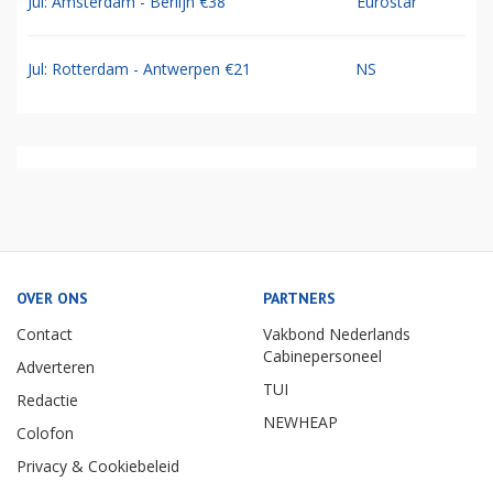
Jul: Amsterdam - Berlijn €38
Eurostar
Jul: Rotterdam - Antwerpen €21
NS
OVER ONS
PARTNERS
Contact
Vakbond Nederlands
Cabinepersoneel
Adverteren
TUI
Redactie
NEWHEAP
Colofon
Privacy & Cookiebeleid