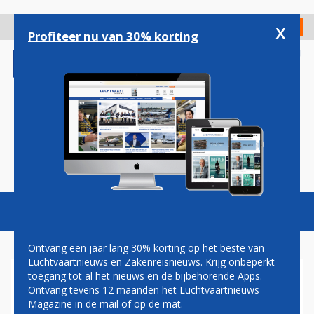
Overslaan
en
x
Digitaal Magazine
Registreer
Check in
naar
Profiteer nu van 30% korting
de
inhoud
gaan
Magazine
Podcasts
Vacatures
Toggl
naviga
Ontvang een jaar lang 30% korting op het beste van
Luchtvaartnieuws en Zakenreisnieuws. Krijg onbeperkt
toegang tot al het nieuws en de bijbehorende Apps.
CDA GAAT DEZE WEEK
Ontvang tevens 12 maanden het Luchtvaartnieuws
VOORSTEL INDIENEN VOOR
Magazine in de mail of op de mat.