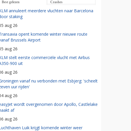
Best gelezen
Crashes
KLM annuleert meerdere vluchten naar Barcelona
door staking
05 aug 26
Transavia opent komende winter nieuwe route
vanaf Brussels Airport
05 aug 26
KLM stelt eerste commerciële vlucht met Airbus
A350-900 uit
06 aug 26
Groningen vanaf nu verbonden met Esbjerg: 'scheelt
zeven uur rijden'
04 aug 26
easyJet wordt overgenomen door Apollo, Castlelake
haakt af
06 aug 26
Luchthaven Luik krijgt komende winter weer