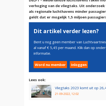
DELFT - Nederlandse luchthavens raken moge
verhoging van de vliegtaks. Uit onderzoek
als regionale luchthavens minder passagie
geldt dat er mogelijk 1,5 miljoen passagi
Dit artikel verder lezen?
Bent u nog geen member van Luchtvaartnieu
al vanaf € 5,45 per maand. Klik dan op ond
informatie.
Word nu member
Inloggen
Lees ook:
Vliegtaks 2023 komt uit op 26,4
21-09-2022, 12:02