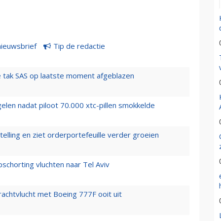
nieuwsbrief
Tip de redactie
 tak SAS op laatste moment afgeblazen
elen nadat piloot 70.000 xtc-pillen smokkelde
elling en ziet orderportefeuille verder groeien
chorting vluchten naar Tel Aviv
vrachtvlucht met Boeing 777F ooit uit