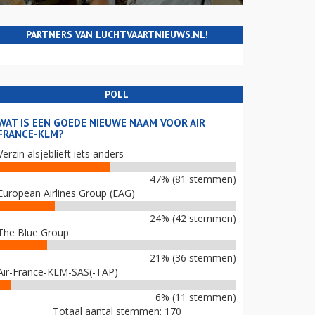
PARTNERS VAN LUCHTVAARTNIEUWS.NL!
POLL
WAT IS EEN GOEDE NIEUWE NAAM VOOR AIR
FRANCE-KLM?
Verzin alsjeblieft iets anders
47% (81 stemmen)
European Airlines Group (EAG)
24% (42 stemmen)
The Blue Group
21% (36 stemmen)
Air-France-KLM-SAS(-TAP)
6% (11 stemmen)
Totaal aantal stemmen: 170