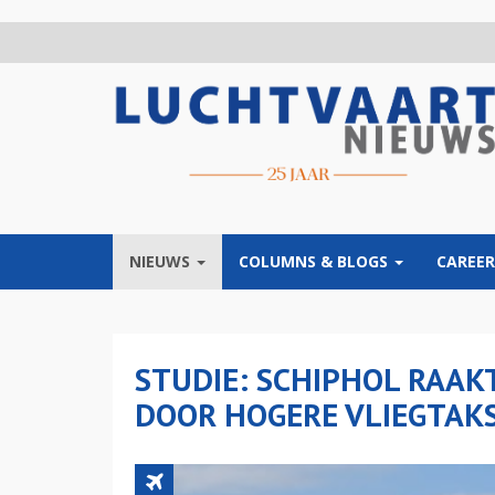
Overslaan
en
naar
de
inhoud
gaan
NIEUWS
COLUMNS & BLOGS
CAREER
STUDIE: SCHIPHOL RAAKT
DOOR HOGERE VLIEGTAK