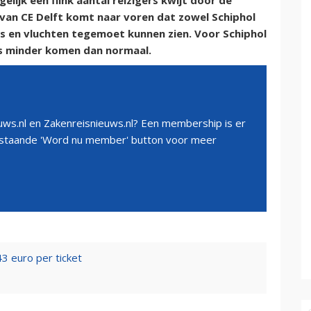
lijk een flink aantal reizigers kwijt door de
 van CE Delft komt naar voren dat zowel Schiphol
rs en vluchten tegemoet kunnen zien. Voor Schiphol
ers minder komen dan normaal.
ws.nl en Zakenreisnieuws.nl? Een membership is er
erstaande 'Word nu member' button voor meer
3 euro per ticket