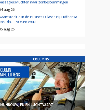
passagiersvluchten naar zonbestemmingen
04 aug 26
Raamstoeltje in de Business Class? Bij Lufthansa
kost dat 170 euro extra
05 aug 26
COLUMNS
MIJNBOUW, EU EN LUCHTVAART