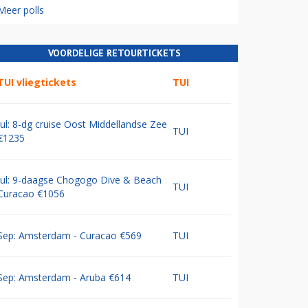
Meer polls
VOORDELIGE RETOURTICKETS
TUI vliegtickets
TUI
Jul: 8-dg cruise Oost Middellandse Zee
TUI
€1235
Jul: 9-daagse Chogogo Dive & Beach
TUI
Curacao €1056
Sep: Amsterdam - Curacao €569
TUI
Sep: Amsterdam - Aruba €614
TUI