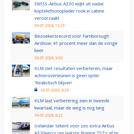
SWISS-Airbus A330 wijkt uit nadat
koptelefoonoplader rook in cabine
veroorzaakt
30-07-2026, 10:23
Bezoekersrecord voor Farnborough
Airshow: 41 procent meer dan de vorige
keer
30-07-2026, 9:30
KLM ziet resultaten verbeteren, maar
achteroverleunen is geen optie:
‘Realistisch blijven’
30-07-2026, 9:29
KLM laat verbetering zien in tweede
kwartaal, maar de weg is nog lang
30-07-2026, 8:22
Icelandair tekent voor zes extra Airbus
A320neo's om laatste Boeing 757's af te