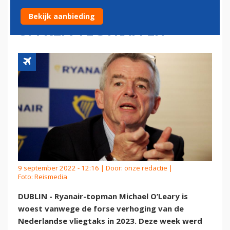
VLIEGTAKS: 'HET IS BETER
Bekijk aanbieding
OM KLM TE STRAFFEN'
9 september 2022 - 12:16 | Door:
onze redactie
|
Foto: Reismedia
DUBLIN - Ryanair-topman Michael O’Leary is
woest vanwege de forse verhoging van de
Nederlandse vliegtaks in 2023. Deze week werd