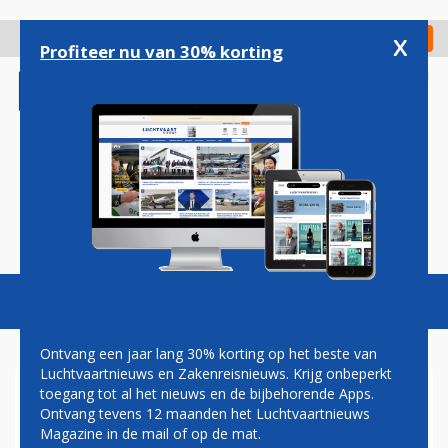
Overslaan
en
x
Digitaal Magazine
Registreer
Check in
naar
Profiteer nu van 30% korting
de
inhoud
gaan
Magazine
Podcasts
Vacatures
Toggl
naviga
Ontvang een jaar lang 30% korting op het beste van
Luchtvaartnieuws en Zakenreisnieuws. Krijg onbeperkt
toegang tot al het nieuws en de bijbehorende Apps.
RYANAIR-CEO WOEST OM
Ontvang tevens 12 maanden het Luchtvaartnieuws
VERHOGING NEDERLANDSE
Magazine in de mail of op de mat.