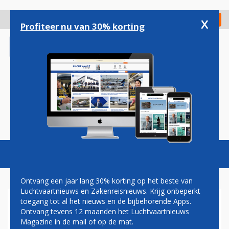
Overslaan
en
x
Digitaal Magazine
Registreer
Check in
naar
Profiteer nu van 30% korting
de
inhoud
gaan
Magazine
Podcasts
Vacatures
Toggl
naviga
Ontvang een jaar lang 30% korting op het beste van
Luchtvaartnieuws en Zakenreisnieuws. Krijg onbeperkt
toegang tot al het nieuws en de bijbehorende Apps.
NEDERLANDSE
Ontvang tevens 12 maanden het Luchtvaartnieuws
LUCHTVAARTSECTOR
Magazine in de mail of op de mat.