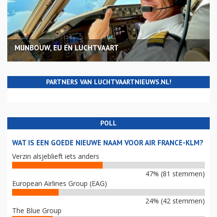
MIJNBOUW, EU EN LUCHTVAART
PARTNERS VAN LUCHTVAARTNIEUWS.NL!
POLL
WAT IS EEN GOEDE NIEUWE NAAM VOOR AIR FRANCE-KLM?
Verzin alsjeblieft iets anders
47% (81 stemmen)
European Airlines Group (EAG)
24% (42 stemmen)
The Blue Group